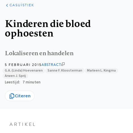
KLINISCHE
ARTIKELEN
PRAKTIJK
CASUÏSTIEK
Kruimelpad
Kinderen die bloed
ophoesten
Lokaliseren en handelen
5 FEBRUARI 2015
ABSTRACT
G.A. (Linda) Hoevenaren
Sanne F. Kloosterman
Marleen L. Kingma
Arwen J. Sprij
Leestijd
7 minuten
Citeren
ARTIKEL