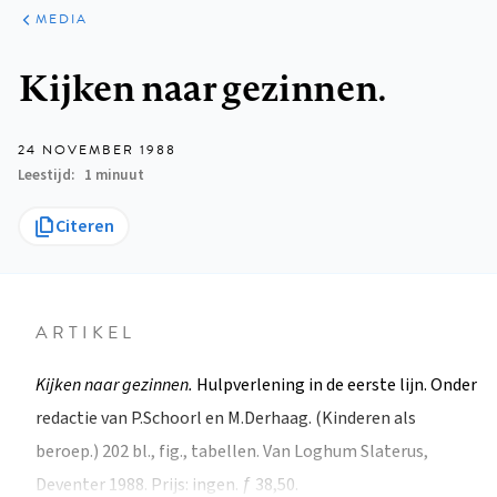
ARTIKELEN
VARIA
MEDIA
Kruimelpad
Kijken naar gezinnen.
24 NOVEMBER 1988
Leestijd
1 minuut
Citeren
ARTIKEL
Kijken naar gezinnen.
Hulpverlening in de eerste lijn. Onder
redactie van P.Schoorl en M.Derhaag. (Kinderen als
beroep.) 202 bl., fig., tabellen. Van Loghum Slaterus,
Deventer 1988. Prijs: ingen. ƒ 38,50.