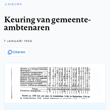
ARTIKELEN
HET
NIEUWS
KORT
Kruimelpad
Keuring van gemeente-
ambtenaren
7 JANUARI 1906
Citeren