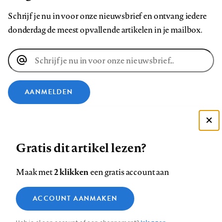
Schrijf je nu in voor onze nieuwsbrief en ontvang iedere
donderdag de meest opvallende artikelen in je mailbox.
E-
mailadres
AANMELDEN
VOLG ONS OP
Deze site gebruikt cookies
Gratis dit artikel lezen?
Zie onze cookie policy
Volg
Volg
Volg
Volg
Volg
Volg
ACCEPTEER AANBEVOLEN INSTELLINGEN
ons
ons
2 klikken
ons
ons
ons
ons
Maak met
een gratis account aan
op
op
op
op
op
op
Contact
Colofon
Disclaimer
Privacy
About us
Functionele cookies
Footer
ACCOUNT AANMAKEN
Facebook
LinkedIn
Bluesky
Instagram
YouTube
Pinterest
Medische vragen verdienen
Sluiten
Analytische cookies
betrouwbare antwoorden