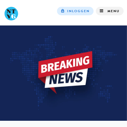
INLOGGEN
MENU
Top
navigation
IN