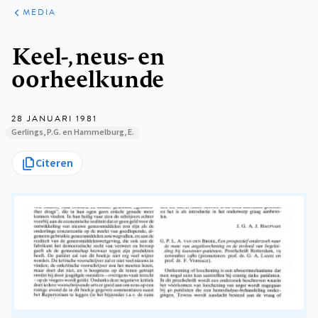
ARTIKELEN
VARIA
MEDIA
Kruimelpad
Keel-, neus- en
oorheelkunde
28 JANUARI 1981
Gerlings, P.G. en Hammelburg, E.
Citeren