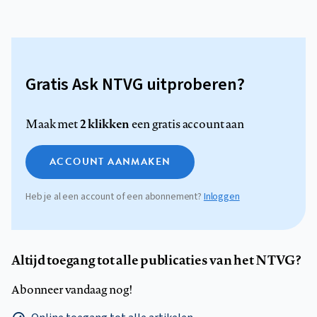
Gratis Ask NTVG uitproberen?
2 klikken
Maak met
een gratis account aan
ACCOUNT AANMAKEN
Heb je al een account of een abonnement?
Inloggen
Altijd toegang tot alle publicaties van het NTVG?
Abonneer vandaag nog!