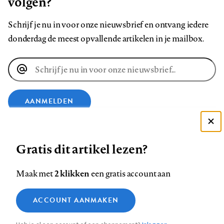
volgen?
Schrijf je nu in voor onze nieuwsbrief en ontvang iedere
donderdag de meest opvallende artikelen in je mailbox.
E-
mailadres
AANMELDEN
Deze site gebruikt cookies
VOLG ONS OP
Gratis dit artikel lezen?
Zie onze cookie policy
ACCEPTEER AANBEVOLEN INSTELLINGEN
Volg
Volg
Volg
Volg
Volg
Volg
2 klikken
Maak met
een gratis account aan
ons
ons
ons
ons
ons
ons
Functionele cookies
op
op
op
op
op
op
Contact
Colofon
Disclaimer
Privacy
About us
ACCOUNT AANMAKEN
Medische vragen verdienen
Sluiten
Footer
Analytische cookies
Facebook
LinkedIn
Bluesky
Instagram
YouTube
Pinterest
betrouwbare antwoorden