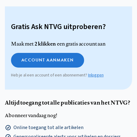
Gratis Ask NTVG uitproberen?
2 klikken
Maak met
een gratis account aan
ACCOUNT AANMAKEN
Heb je al een account of een abonnement?
Inloggen
Altijd toegang tot alle publicaties van het NTVG?
Abonneer vandaag nog!
Online toegang tot alle artikelen
Gepersonaliseerde alerts voor artikelen en dossiers