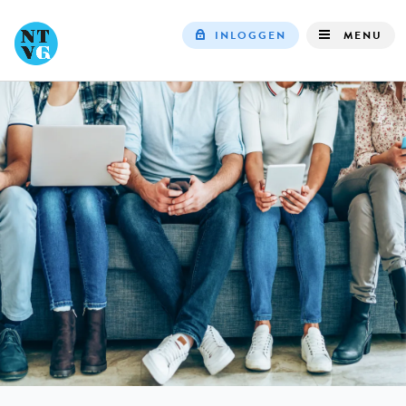
INLOGGEN
MENU
Top
navigation
IN