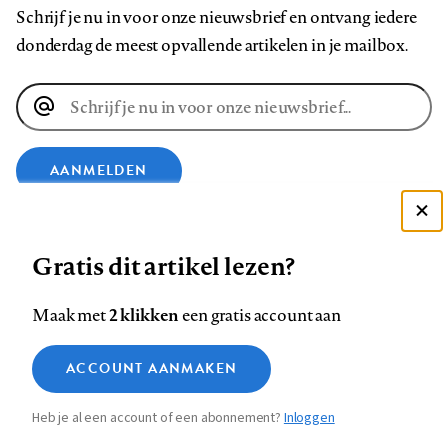
Schrijf je nu in voor onze nieuwsbrief en ontvang iedere
donderdag de meest opvallende artikelen in je mailbox.
E-
mailadres
AANMELDEN
Deze site gebruikt cookies
VOLG ONS OP
Gratis dit artikel lezen?
Zie onze cookie policy
ACCEPTEER AANBEVOLEN INSTELLINGEN
Volg
Volg
Volg
Volg
Volg
Volg
2 klikken
Maak met
een gratis account aan
ons
ons
ons
ons
ons
ons
Functionele cookies
op
op
op
op
op
op
Contact
Colofon
Disclaimer
Privacy
About us
ACCOUNT AANMAKEN
Medische vragen verdienen
Sluiten
Footer
Analytische cookies
Facebook
LinkedIn
Bluesky
Instagram
YouTube
Pinterest
betrouwbare antwoorden
Heb je al een account of een abonnement?
Inloggen
Marketing cookies
navigation
STEL ZE NU AAN ASK NTVG