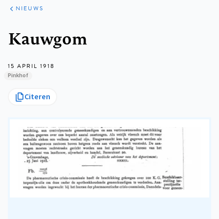
ARTIKELEN
HET
NIEUWS
KORT
Kruimelpad
Kauwgom
15 APRIL 1918
Pinkhof
Citeren