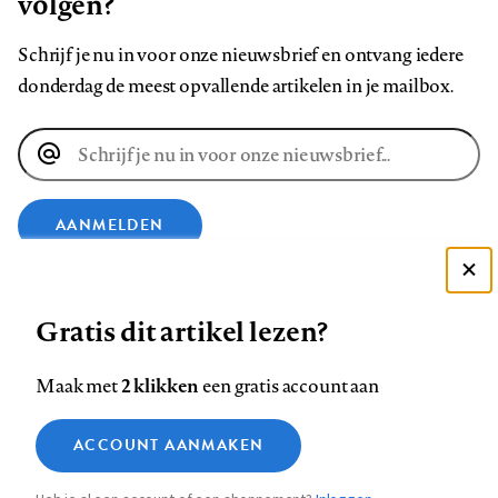
volgen?
Schrijf je nu in voor onze nieuwsbrief en ontvang iedere
donderdag de meest opvallende artikelen in je mailbox.
E-
mailadres
AANMELDEN
Deze site gebruikt cookies
VOLG ONS OP
Gratis dit artikel lezen?
Zie onze cookie policy
ACCEPTEER AANBEVOLEN INSTELLINGEN
Volg
Volg
Volg
Volg
Volg
Volg
2 klikken
Maak met
een gratis account aan
ons
ons
ons
ons
ons
ons
Functionele cookies
op
op
op
op
op
op
Contact
Colofon
Disclaimer
Privacy
About us
ACCOUNT AANMAKEN
Medische vragen verdienen
Sluiten
Footer
Analytische cookies
Facebook
LinkedIn
Bluesky
Instagram
YouTube
Pinterest
betrouwbare antwoorden