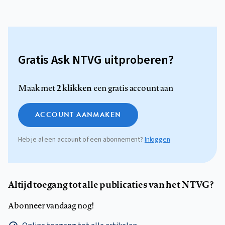
Gratis Ask NTVG uitproberen?
2 klikken
Maak met
een gratis account aan
ACCOUNT AANMAKEN
Heb je al een account of een abonnement?
Inloggen
Altijd toegang tot alle publicaties van het NTVG?
Abonneer vandaag nog!