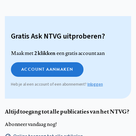
Gratis Ask NTVG uitproberen?
2 klikken
Maak met
een gratis account aan
ACCOUNT AANMAKEN
Heb je al een account of een abonnement?
Inloggen
Altijd toegang tot alle publicaties van het NTVG?
Abonneer vandaag nog!