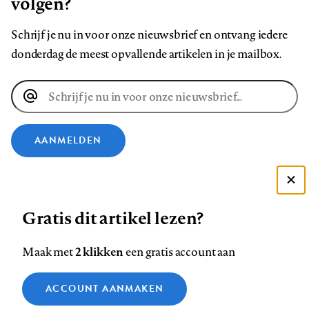
volgen?
Schrijf je nu in voor onze nieuwsbrief en ontvang iedere
donderdag de meest opvallende artikelen in je mailbox.
E-
mailadres
AANMELDEN
VOLG ONS OP
Deze site gebruikt cookies
Gratis dit artikel lezen?
Zie onze cookie policy
Volg
Volg
Volg
Volg
Volg
Volg
ACCEPTEER AANBEVOLEN INSTELLINGEN
ons
ons
2 klikken
ons
ons
ons
ons
Maak met
een gratis account aan
op
op
op
op
op
op
Contact
Colofon
Disclaimer
Privacy
About us
Functionele cookies
Footer
ACCOUNT AANMAKEN
Facebook
LinkedIn
Bluesky
Instagram
YouTube
Pinterest
Medische vragen verdienen
Sluiten
Analytische cookies