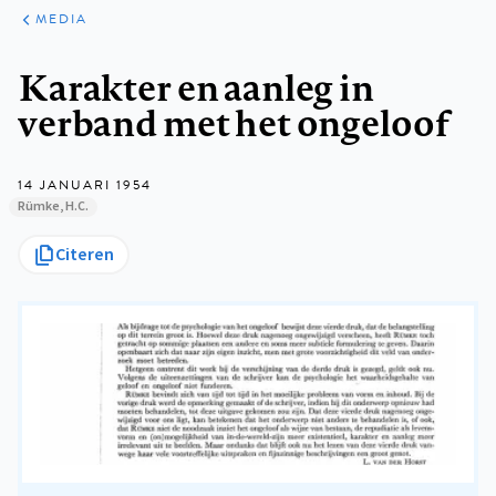
ARTIKELEN
VARIA
MEDIA
Kruimelpad
Karakter en aanleg in
verband met het ongeloof
14 JANUARI 1954
Rümke, H.C.
Citeren