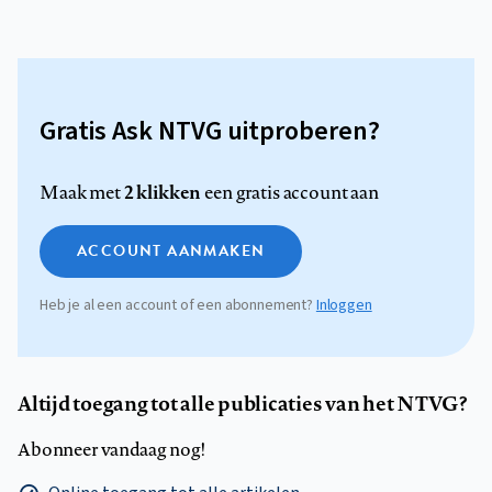
Gratis Ask NTVG uitproberen?
2 klikken
Maak met
een gratis account aan
ACCOUNT AANMAKEN
Heb je al een account of een abonnement?
Inloggen
Altijd toegang tot alle publicaties van het NTVG?
Abonneer vandaag nog!