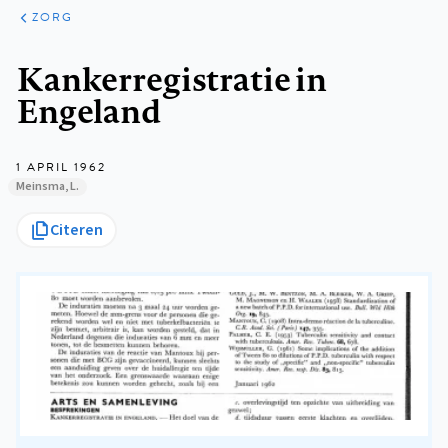
ARTIKELEN
PERSPECTIEF
ZORG
Kruimelpad
Kankerregistratie in
Engeland
1 APRIL 1962
Meinsma, L.
Citeren