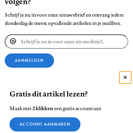
volgen?
Schrijf je nu in voor onze nieuwsbrief en ontvang iedere
donderdag de meest opvallende artikelen in je mailbox.
E-
mailadres
AANMELDEN
VOLG ONS OP
Deze site gebruikt cookies
Gratis dit artikel lezen?
Zie onze cookie policy
Volg
Volg
Volg
Volg
Volg
Volg
ACCEPTEER AANBEVOLEN INSTELLINGEN
ons
ons
2 klikken
ons
ons
ons
ons
Maak met
een gratis account aan
op
op
op
op
op
op
Contact
Colofon
Disclaimer
Privacy
About us
Functionele cookies
Footer
ACCOUNT AANMAKEN
Facebook
LinkedIn
Bluesky
Instagram
YouTube
Pinterest
Medische vragen verdienen
Sluiten
Analytische cookies