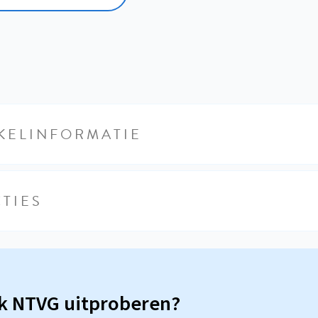
KELINFORMATIE
TIES
sk NTVG uitproberen?