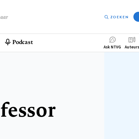
baar
ZOEKEN
Podcast
Compleme
Ask NTVG
Auteur
menu
fessor