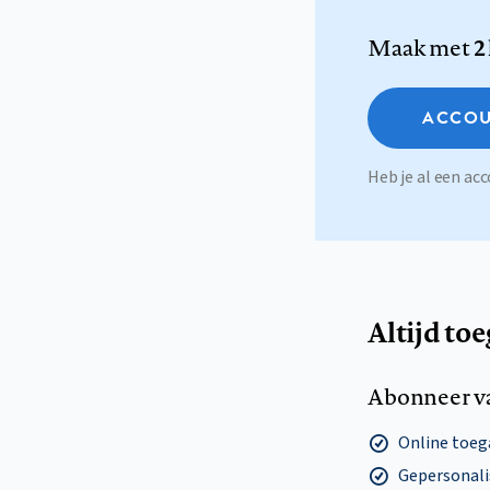
Maak met
2
ACCOU
Heb je al een a
Altijd to
Abonneer v
Online toega
Gepersonalis