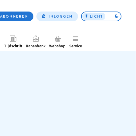
ABONNEREN
INLOGGEN
LICHT
Top
nav
ntair
s
Tijdschrift
Banenbank
Webshop
Service