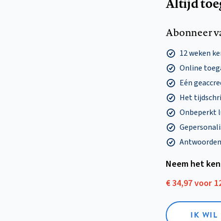
Altijd to
Abonneer v
12 weken k
Online toega
Eén geaccre
Het tijdschri
Onbeperkt l
Gepersonalis
Antwoorden o
Neem het ken
€ 34,97 voor 
IK WI