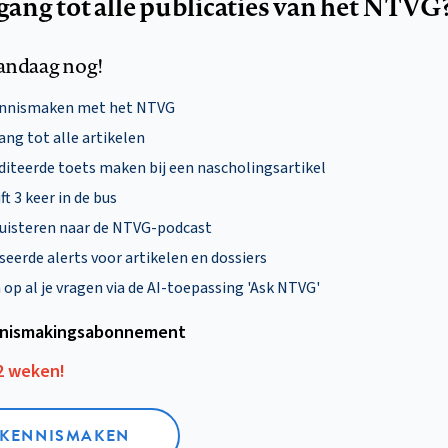
egang tot alle publicaties van het NTVG
andaag nog!
ennismaken met het NTVG
ng tot alle artikelen
diteerde toets maken bij een nascholingsartikel
ft 3 keer in de bus
uisteren naar de NTVG-podcast
eerde alerts voor artikelen en dossiers
p al je vragen via de AI-toepassing 'Ask NTVG'
nismakings­abonnement
12 weken!
L KENNISMAKEN