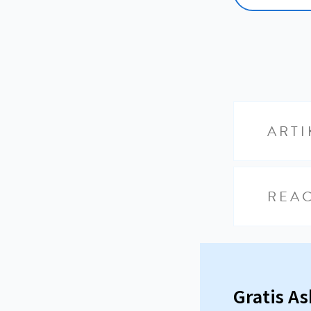
ARTI
REAC
Gratis A