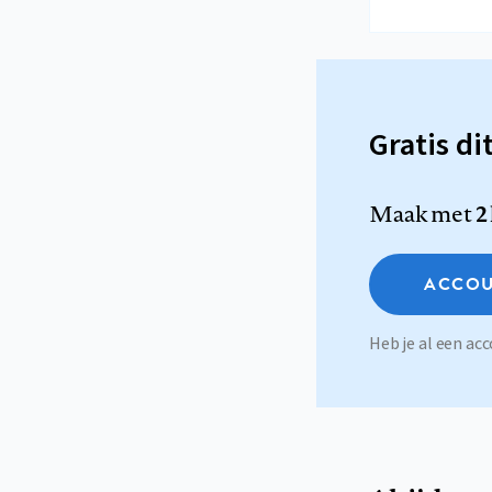
Gratis di
Maak met
2
ACCOU
Heb je al een a