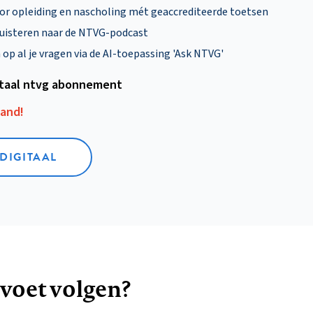
oor opleiding en nascholing mét geaccrediteerde toetsen
uisteren naar de NTVG-podcast
p al je vragen via de AI-toepassing 'Ask NTVG'
itaal ntvg abonnement
aand!
 DIGITAAL
 voet volgen?