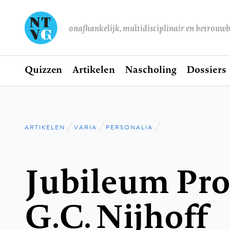
onafhankelijk, multidisciplinair en betrouw
Home
Quizzen
Artikelen
Nascholing
Dossiers
Hoofdnavigatie
ARTIKELEN
VARIA
PERSONALIA
Kruimelpad
Jubileum Pro
G.C. Nijhoff