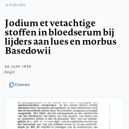
ARTIKELEN
HET
NIEUWS
KORT
Kruimelpad
Jodium et vetachtige
stoffen in bloedserum bij
lijders aan lues en morbus
Basedowii
24 JUNI 1930
Ringer
Citeren