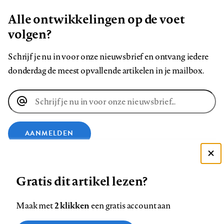
Alle ontwikkelingen op de voet
volgen?
Schrijf je nu in voor onze nieuwsbrief en ontvang iedere
donderdag de meest opvallende artikelen in je mailbox.
E-
mailadres
AANMELDEN
Deze site gebruikt cookies
VOLG ONS OP
Gratis dit artikel lezen?
Zie onze cookie policy
ACCEPTEER AANBEVOLEN INSTELLINGEN
Volg
Volg
Volg
Volg
Volg
Volg
2 klikken
Maak met
een gratis account aan
ons
ons
ons
ons
ons
ons