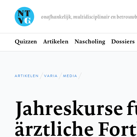
onafhankelijk, multidisciplinair en betrouw
Home
Quizzen
Artikelen
Nascholing
Dossiers
Hoofdnavigatie
ARTIKELEN
VARIA
MEDIA
Kruimelpad
Jahreskurse f
ärztliche For