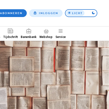
ABONNEREN
INLOGGEN
LICHT
Top
nav
ntair
s
Tijdschrift
Banenbank
Webshop
Service