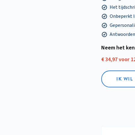
Het tijdschri
Onbeperkt l
Gepersonalis
Antwoorden o
Neem het ken
€ 34,97 voor 
IK WI