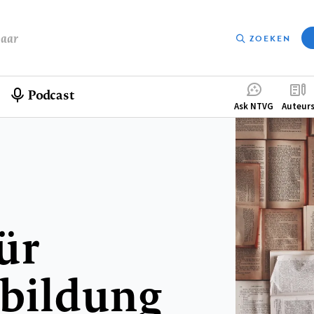
baar
ZOEKEN
Podcast
Compleme
Ask NTVG
Auteur
menu
ür
tbildung