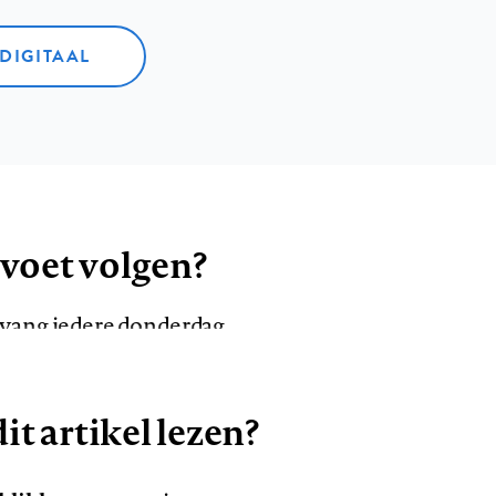
 DIGITAAL
 voet volgen?
ntvang iedere donderdag
it artikel lezen?
VOLG ONS OP
AANMELDEN
Volg
Volg