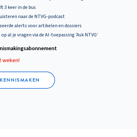
ft 3 keer in de bus
uisteren naar de NTVG-podcast
eerde alerts voor artikelen en dossiers
p al je vragen via de AI-toepassing 'Ask NTVG'
nismakings­abonnement
12 weken!
L KENNISMAKEN