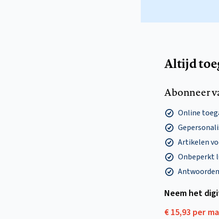
Altijd to
Abonneer v
Online toega
Gepersonalis
Artikelen v
Onbeperkt l
Antwoorden o
Neem het dig
€ 15,93 per m