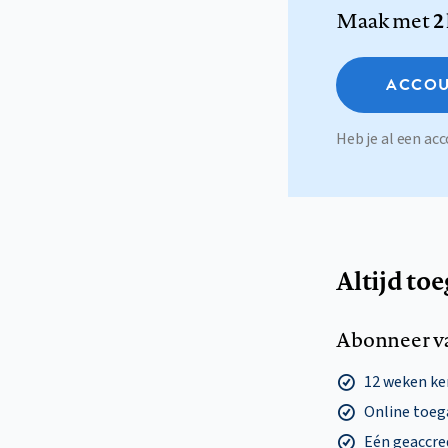
Maak met
2
ACCOU
Heb je al een a
Altijd to
Abonneer v
12 weken k
Online toega
Eén geaccre