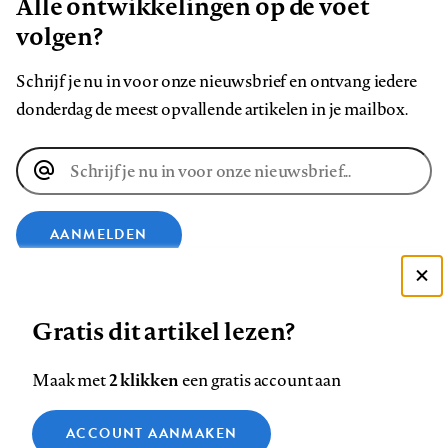
Alle ontwikkelingen op de voet
volgen?
Schrijf je nu in voor onze nieuwsbrief en ontvang iedere
donderdag de meest opvallende artikelen in je mailbox.
E-
mailadres
AANMELDEN
Deze site gebruikt cookies
VOLG ONS OP
Gratis dit artikel lezen?
Zie onze cookie policy
ACCEPTEER AANBEVOLEN INSTELLINGEN
Volg
Volg
Volg
Volg
Volg
Volg
2 klikken
Maak met
een gratis account aan
ons
ons
ons
ons
ons
ons
Functionele cookies
op
op
op
op
op
op
Contact
Colofon
Disclaimer
Privacy
About us
ACCOUNT AANMAKEN
Medische vragen verdienen
Sluiten