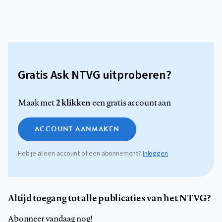
Gratis Ask NTVG uitproberen?
2 klikken
Maak met
een gratis account aan
ACCOUNT AANMAKEN
Heb je al een account of een abonnement?
Inloggen
Altijd toegang tot alle publicaties van het NTVG?
Abonneer vandaag nog!