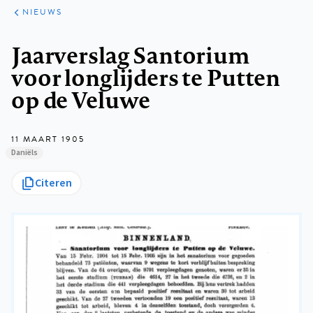
ARTIKELEN
HET
NIEUWS
KORT
Kruimelpad
Jaarverslag Santorium
voor longlijders te Putten
op de Veluwe
11 MAART 1905
Daniëls
Citeren