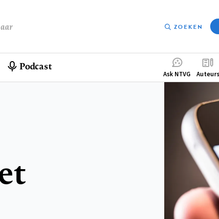
baar
ZOEKEN
Podcast
Compleme
Ask NTVG
Auteur
menu
et