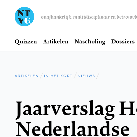
onafhankelijk, multidisciplinair en betrouw
Home
Quizzen
Artikelen
Nascholing
Dossiers
Hoofdnavigatie
ARTIKELEN
IN HET KORT
NIEUWS
Kruimelpad
Jaarverslag H
Nederlandse