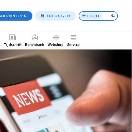
ABONNEREN
INLOGGEN
LICHT
Top
nav
ntair
s
Tijdschrift
Banenbank
Webshop
Service