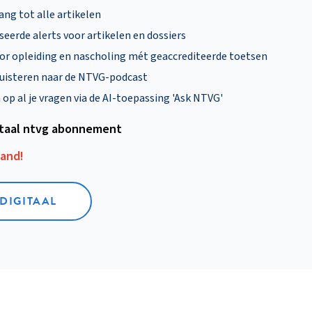
ng tot alle artikelen
eerde alerts voor artikelen en dossiers
oor opleiding en nascholing mét geaccrediteerde toetsen
uisteren naar de NTVG-podcast
p al je vragen via de AI-toepassing 'Ask NTVG'
itaal ntvg abonnement
aand!
 DIGITAAL