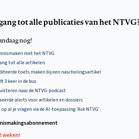
egang tot alle publicaties van het NTVG
andaag nog!
ennismaken met het NTVG
ng tot alle artikelen
diteerde toets maken bij een nascholingsartikel
ft 3 keer in de bus
uisteren naar de NTVG-podcast
eerde alerts voor artikelen en dossiers
p al je vragen via de AI-toepassing 'Ask NTVG'
nismakings­abonnement
12 weken!