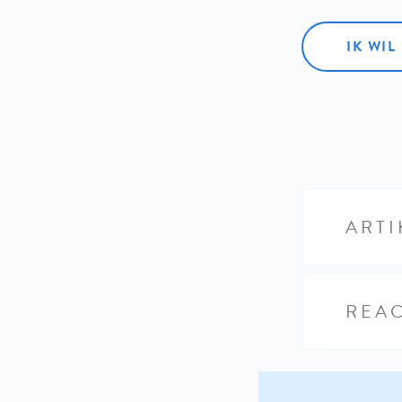
IK WI
ARTI
REAC