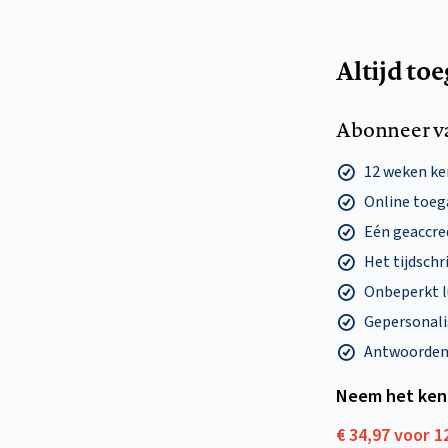
Altijd to
Abonneer v
12 weken k
Online toega
Eén geaccre
Het tijdschri
Onbeperkt l
Gepersonalis
Antwoorden o
Neem het ken
€ 34,97 voor 