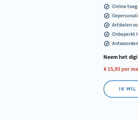
Online toega
Gepersonalis
Artikelen v
Onbeperkt l
Antwoorden o
Neem het dig
€ 15,93 per m
IK WIL