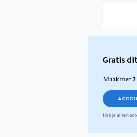
Gratis di
Maak met
2
ACCOU
Heb je al een a