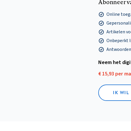
Abonneer v
Online toega
Gepersonalis
Artikelen v
Onbeperkt l
Antwoorden o
Neem het dig
€ 15,93 per m
IK WIL