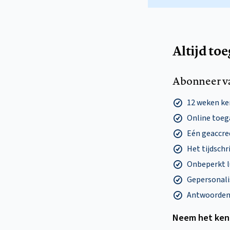
Altijd to
Abonneer v
12 weken k
Online toega
Eén geaccre
Het tijdschri
Onbeperkt l
Gepersonalis
Antwoorden o
Neem het ken