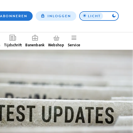
ABONNEREN
INLOGGEN
LICHT
Top
nav
ntair
s
Tijdschrift
Banenbank
Webshop
Service