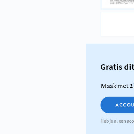
Gratis di
Maak met
2
ACCOU
Heb je al een a