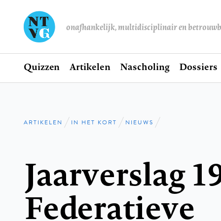
onafhankelijk, multidisciplinair en betrouw
Home
Quizzen
Artikelen
Nascholing
Dossiers
Hoofdnavigatie
ARTIKELEN
IN HET KORT
NIEUWS
Kruimelpad
Jaarverslag 1
Federatieve