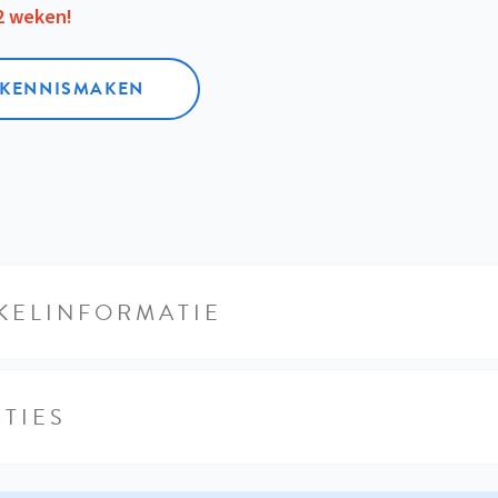
12 weken!
L KENNISMAKEN
KELINFORMATIE
TIES