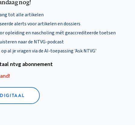
andaag nog!
ng tot alle artikelen
eerde alerts voor artikelen en dossiers
oor opleiding en nascholing mét geaccrediteerde toetsen
uisteren naar de NTVG-podcast
p al je vragen via de AI-toepassing 'Ask NTVG'
itaal ntvg abonnement
aand!
 DIGITAAL