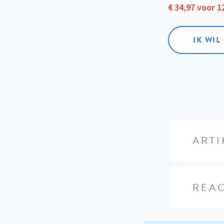
€ 34,97 voor 
IK WI
ARTI
REAC