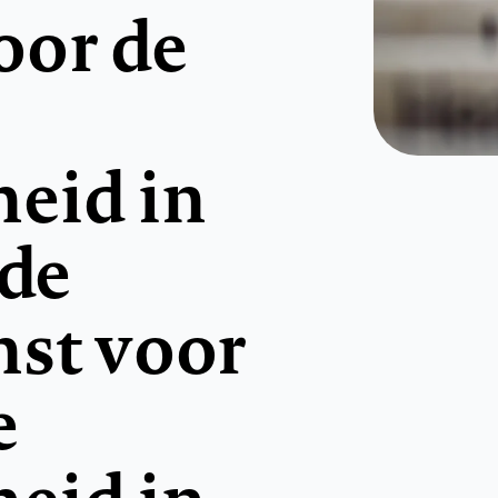
oor de
eid in
 de
nst voor
e
eid in