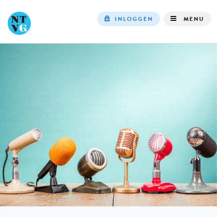
INLOGGEN
MENU
Top
navigation
IN