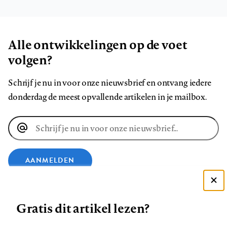
Alle ontwikkelingen op de voet
volgen?
Schrijf je nu in voor onze nieuwsbrief en ontvang iedere
donderdag de meest opvallende artikelen in je mailbox.
E-
mailadres
AANMELDEN
Deze site gebruikt cookies
VOLG ONS OP
Gratis dit artikel lezen?
Zie onze cookie policy
ACCEPTEER AANBEVOLEN INSTELLINGEN
Volg
Volg
Volg
Volg
Volg
Volg