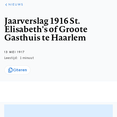
ARTIKELEN
HET
NIEUWS
KORT
Kruimelpad
Jaarverslag 1916 St.
Elisabeth's of Groote
Gasthuis te Haarlem
13 MEI 1917
Leestijd
1 minuut
Citeren