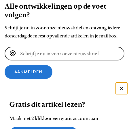
Alle ontwikkelingen op de voet
volgen?
Schrijf je nu in voor onze nieuwsbrief en ontvang iedere
donderdag de meest opvallende artikelen in je mailbox.
E-
mailadres
AANMELDEN
VOLG ONS OP
Deze site gebruikt cookies
Gratis dit artikel lezen?
Zie onze cookie policy
Volg
Volg
Volg
Volg
Volg
Volg
ACCEPTEER AANBEVOLEN INSTELLINGEN
ons
ons
2 klikken
ons
ons
ons
ons
Maak met
een gratis account aan
op
op
op
op
op
op
Contact
Colofon
Disclaimer
Privacy
About us