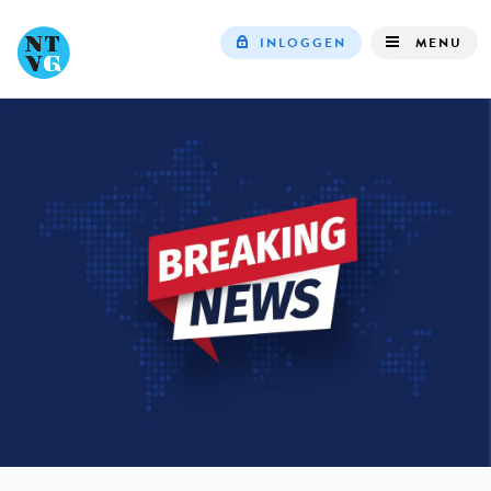
INLOGGEN
MENU
Top
navigation
IN