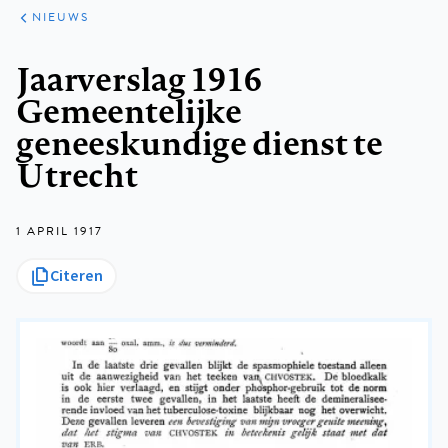
ARTIKELEN
HET
NIEUWS
KORT
Kruimelpad
Jaarverslag 1916
Gemeentelijke
geneeskundige dienst te
Utrecht
1 APRIL 1917
Citeren