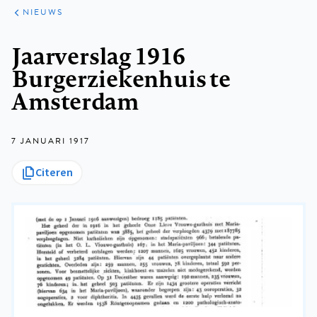
ARTIKELEN
HET
NIEUWS
KORT
Kruimelpad
Jaarverslag 1916
Burgerziekenhuis te
Amsterdam
7 JANUARI 1917
Citeren