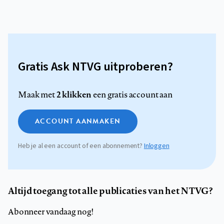
Gratis Ask NTVG uitproberen?
2 klikken
Maak met
een gratis account aan
ACCOUNT AANMAKEN
Heb je al een account of een abonnement?
Inloggen
Altijd toegang tot alle publicaties van het NTVG?
Abonneer vandaag nog!