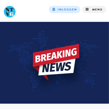
INLOGGEN
MENU
Top
navigation
IN