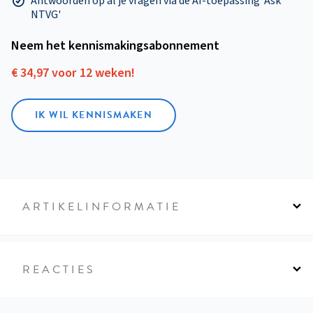
Antwoorden op al je vragen via de AI-toepassing 'Ask
NTVG'
Neem het kennismakings­abonnement
€ 34,97 voor 12 weken!
IK WIL KENNISMAKEN
ARTIKELINFORMATIE
REACTIES