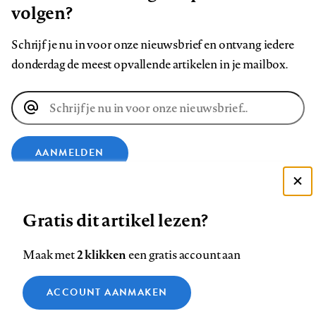
volgen?
Schrijf je nu in voor onze nieuwsbrief en ontvang iedere
donderdag de meest opvallende artikelen in je mailbox.
E-
mailadres
AANMELDEN
Deze site gebruikt cookies
VOLG ONS OP
Gratis dit artikel lezen?
Zie onze cookie policy
ACCEPTEER AANBEVOLEN INSTELLINGEN
Volg
Volg
Volg
Volg
Volg
Volg
2 klikken
Maak met
een gratis account aan
ons
ons
ons
ons
ons
ons
Functionele cookies
op
op
op
op
op
op
Contact
Colofon
Disclaimer
Privacy
About us
ACCOUNT AANMAKEN
Medische vragen verdienen
Sluiten
Footer
Analytische cookies
Facebook
LinkedIn
Bluesky
Instagram
YouTube
Pinterest
betrouwbare antwoorden