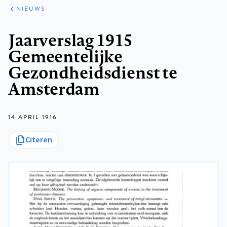
ARTIKELEN
HET
NIEUWS
KORT
Kruimelpad
Jaarverslag 1915
Gemeentelijke
Gezondheidsdienst te
Amsterdam
14 APRIL 1916
Citeren