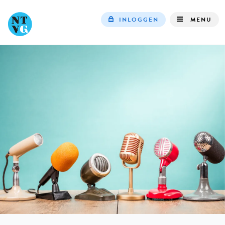
INLOGGEN
MENU
Top
navigation
IN