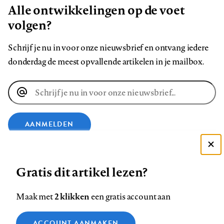
Alle ontwikkelingen op de voet
volgen?
Schrijf je nu in voor onze nieuwsbrief en ontvang iedere
donderdag de meest opvallende artikelen in je mailbox.
E-
mailadres
AANMELDEN
Deze site gebruikt cookies
VOLG ONS OP
Gratis dit artikel lezen?
Zie onze cookie policy
ACCEPTEER AANBEVOLEN INSTELLINGEN
Volg
Volg
Volg
Volg
Volg
Volg
2 klikken
Maak met
een gratis account aan
ons
ons
ons
ons
ons
ons
Functionele cookies
op
op
op
op
op
op
Contact
Colofon
Disclaimer
Privacy
About us
ACCOUNT AANMAKEN