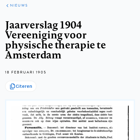
ARTIKELEN
HET
NIEUWS
KORT
Kruimelpad
Jaarverslag 1904
Vereeniging voor
physische therapie te
Amsterdam
18 FEBRUARI 1905
Citeren