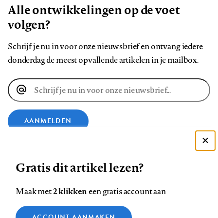
Alle ontwikkelingen op de voet
volgen?
Schrijf je nu in voor onze nieuwsbrief en ontvang iedere
donderdag de meest opvallende artikelen in je mailbox.
E-
mailadres
AANMELDEN
Deze site gebruikt cookies
VOLG ONS OP
Gratis dit artikel lezen?
Zie onze cookie policy
ACCEPTEER AANBEVOLEN INSTELLINGEN
Volg
Volg
Volg
Volg
Volg
Volg
2 klikken
Maak met
een gratis account aan
ons
ons
ons
ons
ons
ons
Functionele cookies
op
op
op
op
op
op
Contact
Colofon
Disclaimer
Privacy
About us
ACCOUNT AANMAKEN