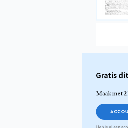
Gratis di
Maak met
2
ACCOU
Heb je al een a