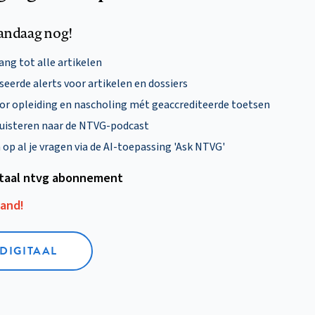
andaag nog!
ng tot alle artikelen
eerde alerts voor artikelen en dossiers
oor opleiding en nascholing mét geaccrediteerde toetsen
uisteren naar de NTVG-podcast
p al je vragen via de AI-toepassing 'Ask NTVG'
itaal ntvg abonnement
aand!
 DIGITAAL