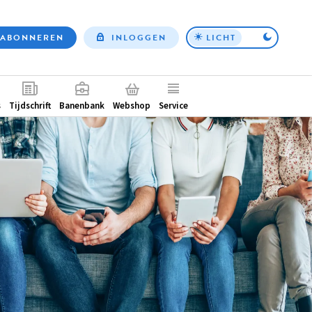
ABONNEREN
INLOGGEN
LICHT
Top
nav
ntair
s
Tijdschrift
Banenbank
Webshop
Service