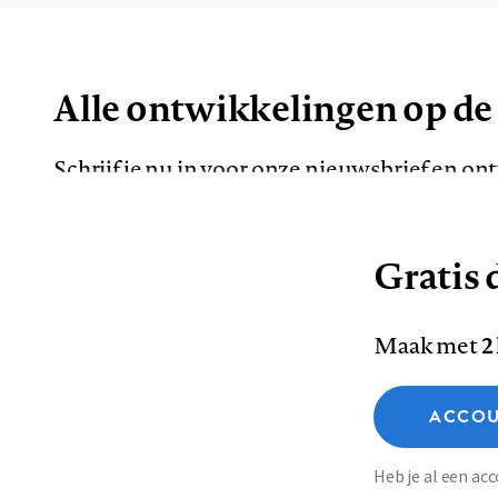
Alle ontwikkelingen op de
Schrijf je nu in voor onze nieuwsbrief en o
de meest opvallende artikelen in je mailbox.
Gratis d
E-
Maak met
2
mailadres
Functionele cookies
ACCOU
Analytische cookies
Marketing cookies
Contact
Colofon
Di
Heb je al een a