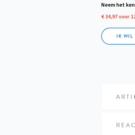
Neem het ken
€ 34,97 voor 
IK WI
ARTI
REAC