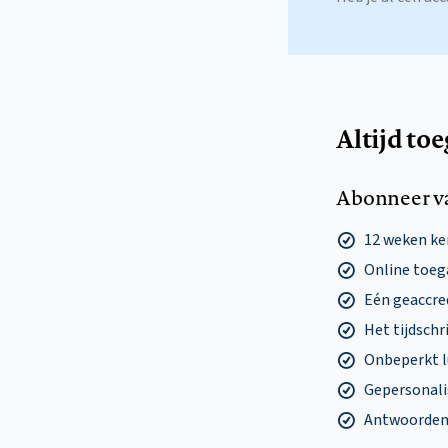
Altijd to
Abonneer v
12 weken k
Online toega
Eén geaccre
Het tijdschri
Onbeperkt l
Gepersonalis
Antwoorden o