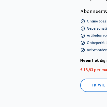
Abonneer v
Online toega
Gepersonalis
Artikelen v
Onbeperkt l
Antwoorden o
Neem het dig
€ 15,93 per m
IK WIL