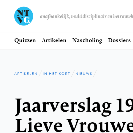
onafhankelijk, multidisciplinair en betrouw
Home
Quizzen
Artikelen
Nascholing
Dossiers
Hoofdnavigatie
ARTIKELEN
IN HET KORT
NIEUWS
Kruimelpad
Jaarverslag 
Lieve Vrouw