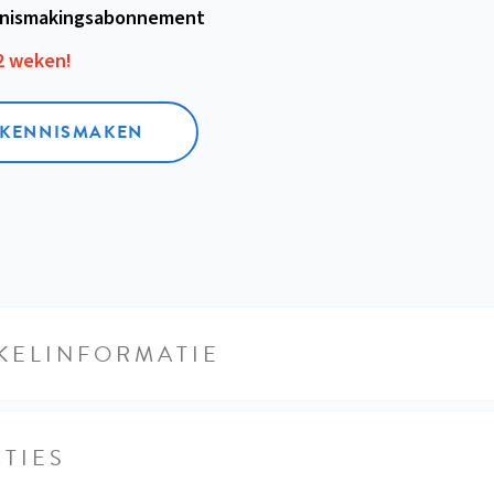
nismakings­abonnement
12 weken!
L KENNISMAKEN
KELINFORMATIE
TIES