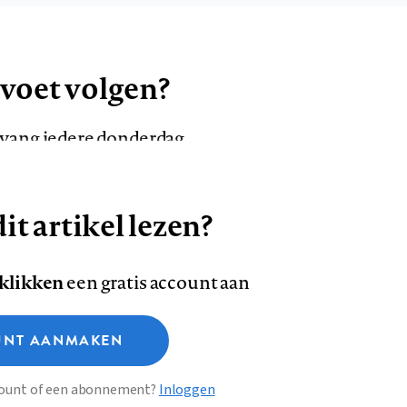
 voet volgen?
ntvang iedere donderdag
it artikel lezen?
VOLG ONS OP
AANMELDEN
Volg
Volg
 klikken
een gratis account aan
ons
ons
Deze site gebruikt cookies
op
op
NT AANMAKEN
Facebook
LinkedI
sclaimer
Privacy
About us
ccount of een abonnement?
Inloggen