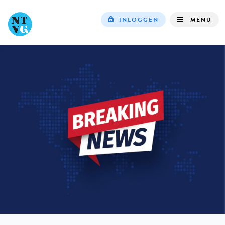
INLOGGEN
MENU
Top
navigation
IN