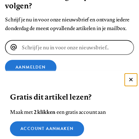
volgen?
Schrijf je nu in voor onze nieuwsbrief en ontvang iedere
donderdag de meest opvallende artikelen in je mailbox.
E-
mailadres
AANMELDEN
Deze site gebruikt cookies
VOLG ONS OP
Gratis dit artikel lezen?
Zie onze cookie policy
ACCEPTEER AANBEVOLEN INSTELLINGEN
Volg
Volg
Volg
Volg
Volg
Volg
2 klikken
Maak met
een gratis account aan
ons
ons
ons
ons
ons
ons
Functionele cookies
op
op
op
op
op
op
Contact
Colofon
Disclaimer
Privacy
About us
ACCOUNT AANMAKEN
Medische vragen verdienen
Sluiten
Footer
Analytische cookies
Facebook
LinkedIn
Bluesky
Instagram
YouTube
Pinterest
betrouwbare antwoorden