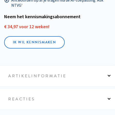
Antwoorden op al je vragen via de AI-toepassing 'Ask
NTVG'
Neem het kennismakings­abonnement
€ 34,97 voor 12 weken!
IK WIL KENNISMAKEN
ARTIKELINFORMATIE
REACTIES