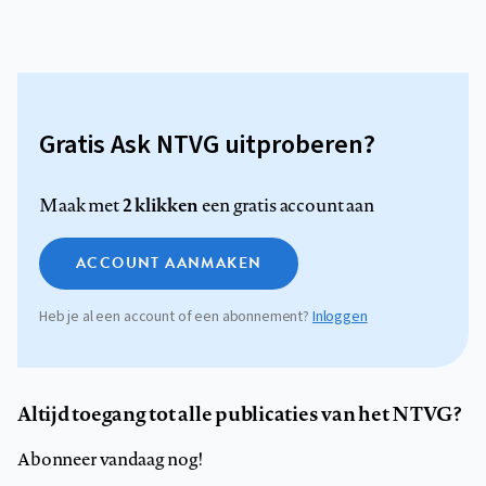
Gratis Ask NTVG uitproberen?
2 klikken
Maak met
een gratis account aan
ACCOUNT AANMAKEN
Heb je al een account of een abonnement?
Inloggen
Altijd toegang tot alle publicaties van het NTVG?
Abonneer vandaag nog!