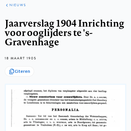
ARTIKELEN
HET
NIEUWS
KORT
Kruimelpad
Jaarverslag 1904 Inrichting
voor ooglijders te 's-
Gravenhage
18 MAART 1905
Citeren