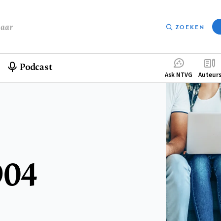
baar
ZOEKEN
Podcast
Compleme
Ask NTVG
Auteur
menu
904