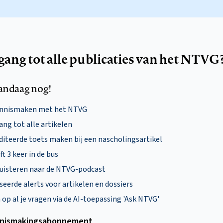
egang tot alle publicaties van het NTVG
andaag nog!
ennismaken met het NTVG
ng tot alle artikelen
diteerde toets maken bij een nascholingsartikel
ft 3 keer in de bus
uisteren naar de NTVG-podcast
eerde alerts voor artikelen en dossiers
p al je vragen via de AI-toepassing 'Ask NTVG'
nismakings­abonnement