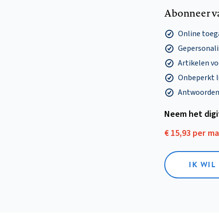
Abonneer v
Online toega
Gepersonalis
Artikelen v
Onbeperkt l
Antwoorden o
Neem het dig
€ 15,93 per m
IK WIL