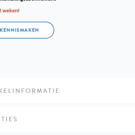
12 weken!
L KENNISMAKEN
KELINFORMATIE
TIES