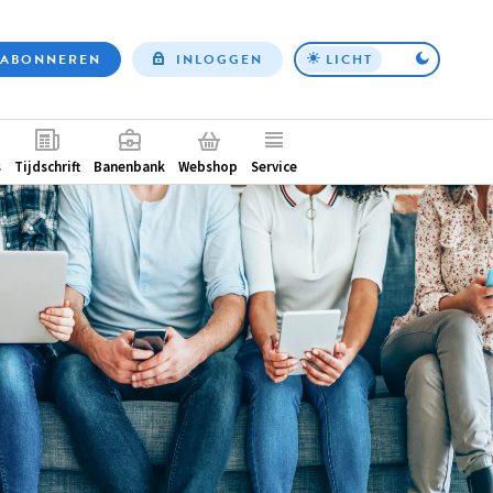
ABONNEREN
INLOGGEN
LICHT
Top
nav
ntair
s
Tijdschrift
Banenbank
Webshop
Service