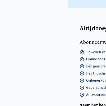
Altijd to
Abonneer v
12 weken k
Online toega
Eén geaccre
Het tijdschri
Onbeperkt l
Gepersonalis
Antwoorden o
Neem het ken