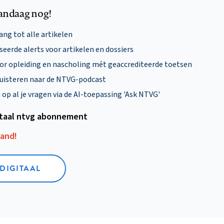
andaag nog!
ng tot alle artikelen
eerde alerts voor artikelen en dossiers
oor opleiding en nascholing mét geaccrediteerde toetsen
uisteren naar de NTVG-podcast
p al je vragen via de AI-toepassing 'Ask NTVG'
itaal ntvg abonnement
aand!
 DIGITAAL