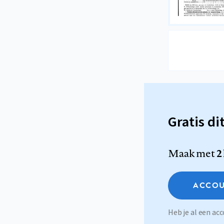
Gratis di
Maak met
2
ACCOU
Heb je al een a