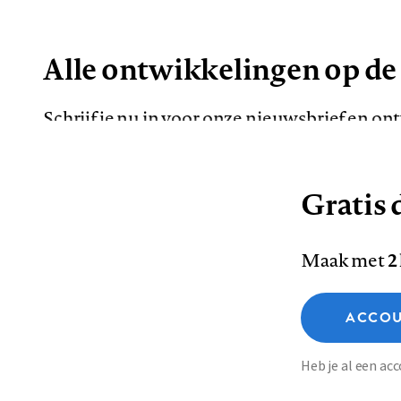
Alle ontwikkelingen op de
Schrijf je nu in voor onze nieuwsbrief en o
de meest opvallende artikelen in je mailbox.
Gratis d
E-
Maak met
2
mailadres
Functionele cookies
ACCOU
Analytische cookies
Marketing cookies
Contact
Colofon
Di
Heb je al een a
Footer
Sla voorkeuren op