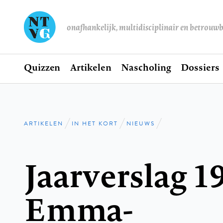
onafhankelijk, multidisciplinair en betrouw
Home
Quizzen
Artikelen
Nascholing
Dossiers
Hoofdnavigatie
ARTIKELEN
IN HET KORT
NIEUWS
Kruimelpad
Jaarverslag 1
Emma-