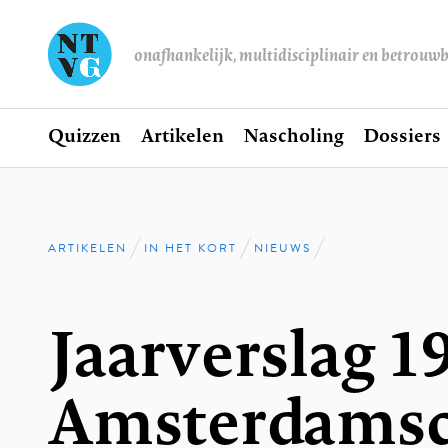
onafhankelijk, multidisciplinair en betrouw
Home
Quizzen
Artikelen
Nascholing
Dossiers
Hoofdnavigatie
ARTIKELEN
IN HET KORT
NIEUWS
Kruimelpad
Jaarverslag 1
Amsterdams