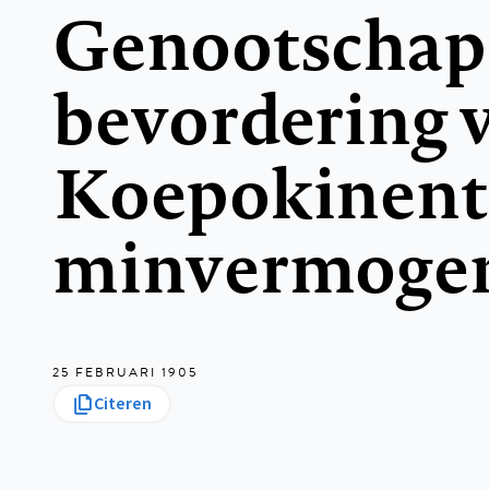
Genootschap 
bevordering 
Koepokinenti
minvermoge
25 FEBRUARI 1905
Citeren