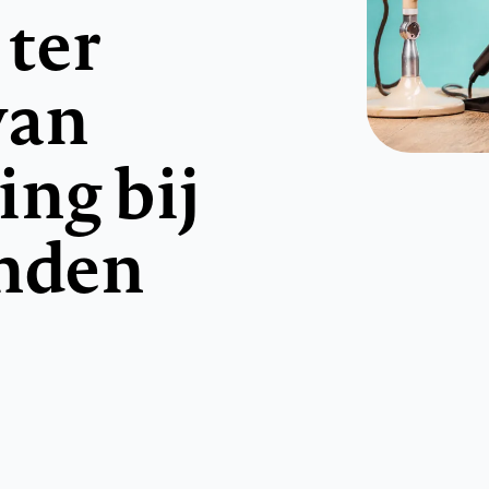
ter
van
ng bij
nden