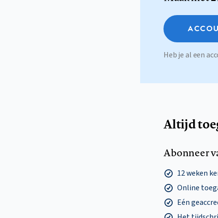
ACCOU
Heb je al een a
Altijd to
Abonneer v
12 weken k
Online toega
Eén geaccre
Het tijdschri