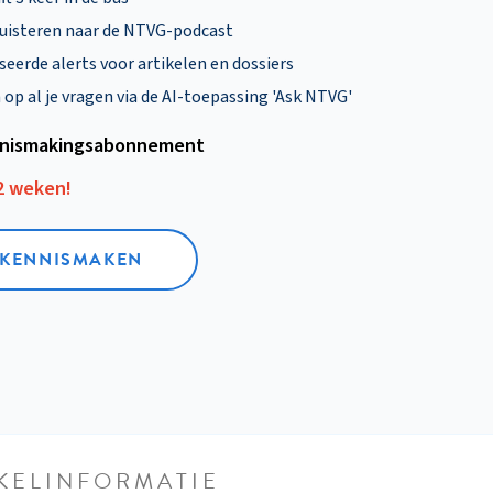
uisteren naar de NTVG-podcast
eerde alerts voor artikelen en dossiers
p al je vragen via de AI-toepassing 'Ask NTVG'
nismakings­abonnement
12 weken!
L KENNISMAKEN
KELINFORMATIE