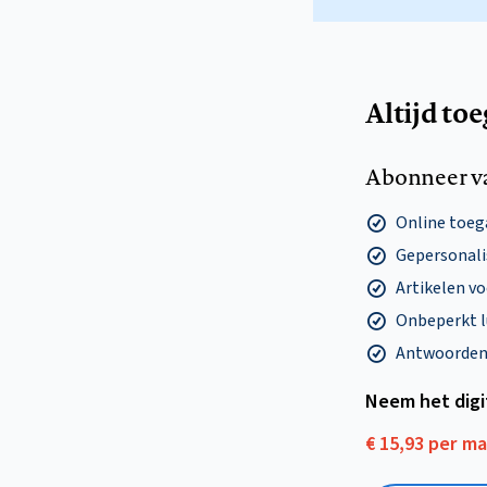
Altijd to
Abonneer v
Online toega
Gepersonalis
Artikelen v
Onbeperkt l
Antwoorden o
Neem het dig
€ 15,93 per m