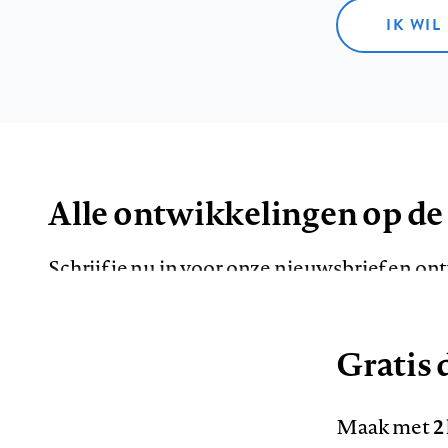
IK WIL
Alle ontwikkelingen op de
Schrijf je nu in voor onze nieuwsbrief en o
de meest opvallende artikelen in je mailbox.
Gratis d
E-
Maak met
2
mailadres