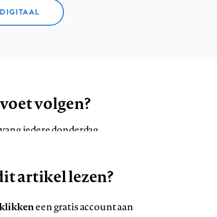
 DIGITAAL
 voet volgen?
ntvang iedere donderdag
it artikel lezen?
VOLG ONS OP
AANMELDEN
Volg
Volg
 klikken
een gratis account aan