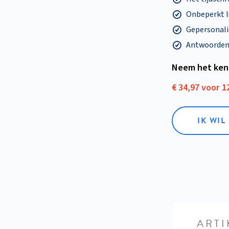
Onbeperkt l
Gepersonalis
Antwoorden o
Neem het ken
€ 34,97 voor 
IK WI
ARTI