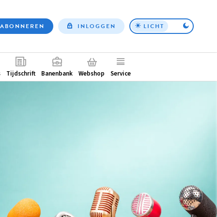
ABONNEREN
INLOGGEN
LICHT
Top
nav
ntair
s
Tijdschrift
Banenbank
Webshop
Service