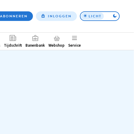
ABONNEREN
INLOGGEN
LICHT
Top
nav
ntair
s
Tijdschrift
Banenbank
Webshop
Service