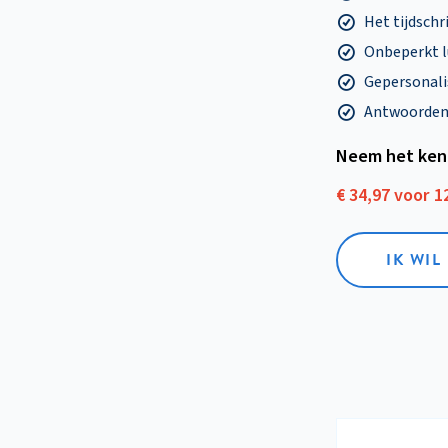
Het tijdschri
Onbeperkt l
Gepersonalis
Antwoorden o
Neem het ken
€ 34,97 voor 
IK WI