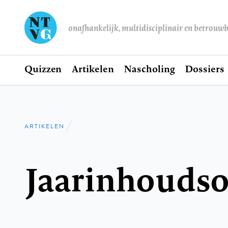
onafhankelijk, multidisciplinair en betrouw
Home
Quizzen
Artikelen
Nascholing
Dossiers
Hoofdnavigatie
ARTIKELEN
Kruimelpad
Jaarinhouds