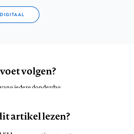
 DIGITAAL
 voet volgen?
ntvang iedere donderdag
it artikel lezen?
VOLG ONS OP
AANMELDEN
Volg
Volg