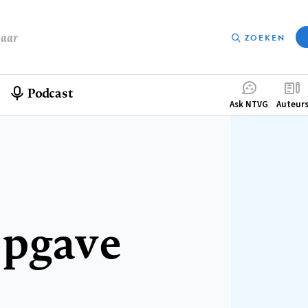
baar
ZOEKEN
Podcast
Compleme
Ask NTVG
Auteur
menu
opgave