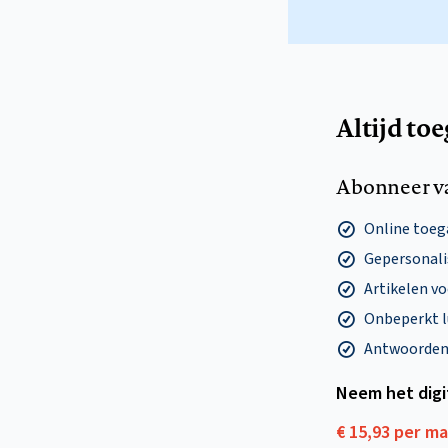
Altijd to
Abonneer v
Online toega
Gepersonalis
Artikelen v
Onbeperkt l
Antwoorden o
Neem het dig
€ 15,93 per m