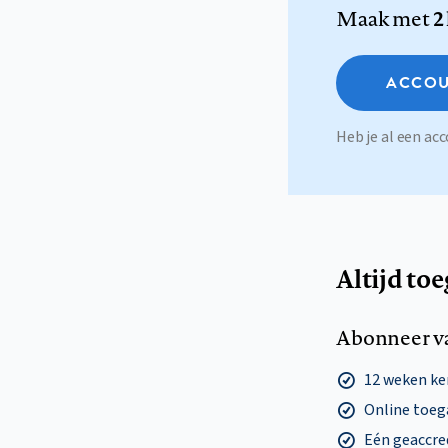
Maak met
2
ACCOU
Heb je al een a
Altijd to
Abonneer v
12 weken k
Online toega
Eén geaccre