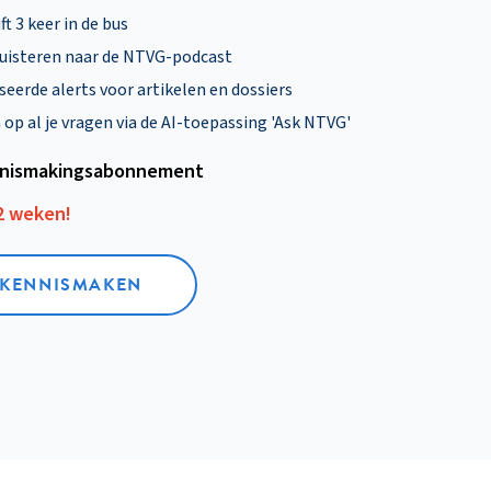
ft 3 keer in de bus
uisteren naar de NTVG-podcast
eerde alerts voor artikelen en dossiers
p al je vragen via de AI-toepassing 'Ask NTVG'
nismakings­abonnement
12 weken!
L KENNISMAKEN