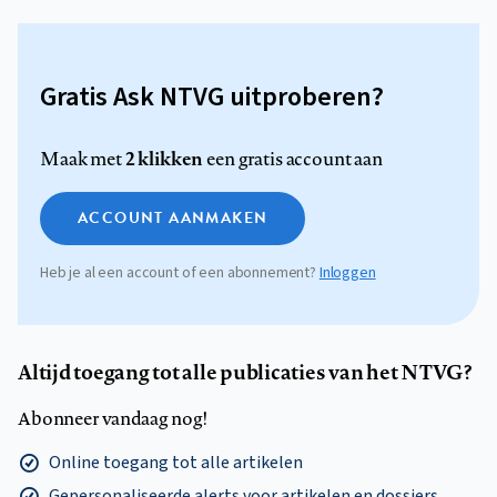
Gratis Ask NTVG uitproberen?
2 klikken
Maak met
een gratis account aan
ACCOUNT AANMAKEN
Heb je al een account of een abonnement?
Inloggen
Altijd toegang tot alle publicaties van het NTVG?
Abonneer vandaag nog!
Online toegang tot alle artikelen
Gepersonaliseerde alerts voor artikelen en dossiers