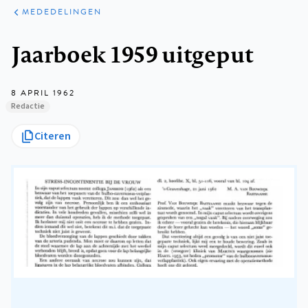
ARTIKELEN
VARIA
MEDEDELINGEN
Kruimelpad
Jaarboek 1959 uitgeput
8 APRIL 1962
Redactie
Citeren