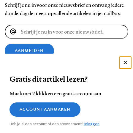
Schrijf je nu in voor onze nieuwsbrief en ontvang iedere
donderdag de meest opvallende artikelen in je mailbox.
E-
mailadres
AANMELDEN
Deze site gebruikt cookies
VOLG ONS OP
Gratis dit artikel lezen?
Zie onze cookie policy
ACCEPTEER AANBEVOLEN INSTELLINGEN
Volg
Volg
Volg
Volg
Volg
Volg
2 klikken
Maak met
een gratis account aan
ons
ons
ons
ons
ons
ons
Functionele cookies
op
op
op
op
op
op
Contact
Colofon
Disclaimer
Privacy
About us
ACCOUNT AANMAKEN
Medische vragen verdienen
Sluiten
Footer
Analytische cookies
Facebook
LinkedIn
Bluesky
Instagram
YouTube
Pinterest
betrouwbare antwoorden
Heb je al een account of een abonnement?
Inloggen
Marketing cookies
navigation
STEL ZE NU AAN ASK NTVG