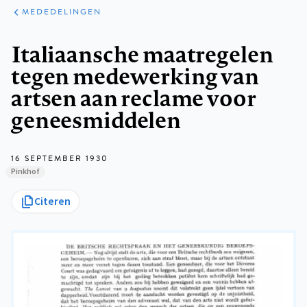
ARTIKELEN
VARIA
MEDEDELINGEN
Kruimelpad
Italiaansche maatregelen
tegen medewerking van
artsen aan reclame voor
geneesmiddelen
16 SEPTEMBER 1930
Pinkhof
Citeren