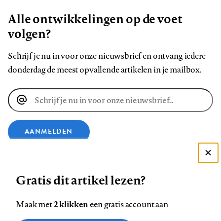
Alle ontwikkelingen op de voet
volgen?
Schrijf je nu in voor onze nieuwsbrief en ontvang iedere
donderdag de meest opvallende artikelen in je mailbox.
E-
mailadres
AANMELDEN
VOLG ONS OP
Deze site gebruikt cookies
Gratis dit artikel lezen?
Zie onze cookie policy
Volg
Volg
Volg
Volg
Volg
Volg
ACCEPTEER AANBEVOLEN INSTELLINGEN
2 klikken
Maak met
een gratis account aan
ons
ons
ons
ons
ons
ons