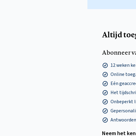
Altijd to
Abonneer v
12 weken k
Online toega
Eén geaccre
Het tijdschri
Onbeperkt l
Gepersonalis
Antwoorden o
Neem het ken