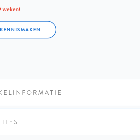
12 weken!
L KENNISMAKEN
KELINFORMATIE
TIES