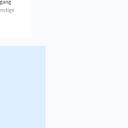
rgang
rnstige