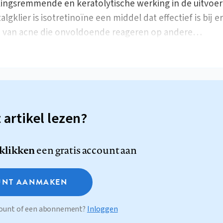
ingsremmende en keratolytische werking in de uitvoe
algklier is isotretinoïne een middel dat effectief is bij e
 van acne die onvoldoende reageren op andere…
t artikel lezen?
 klikken
een gratis account aan
NT AANMAKEN
ccount of een abonnement?
Inloggen