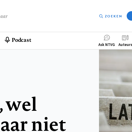
baar
ZOEKEN
Podcast
Compleme
Ask NTVG
Auteur
menu
, wel
aar niet