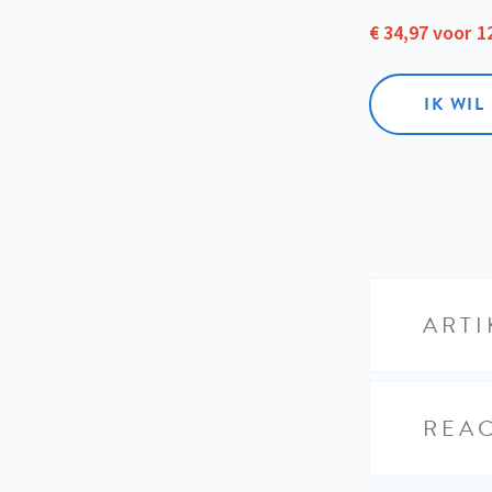
€ 34,97 voor 
IK WI
ARTI
REAC