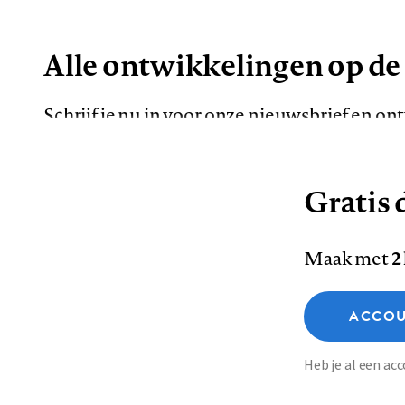
Alle ontwikkelingen op de
Schrijf je nu in voor onze nieuwsbrief en o
de meest opvallende artikelen in je mailbox.
Gratis d
E-
Maak met
2
mailadres
Functionele cookies
ACCOU
Analytische cookies
Marketing cookies
Contact
Colofon
Di
Heb je al een a
Footer
Sla voorkeuren op