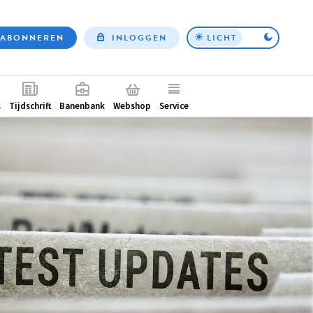
ABONNEREN
INLOGGEN
LICHT
Top
nav
ntair
s
Tijdschrift
Banenbank
Webshop
Service