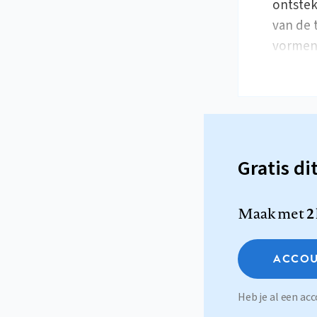
ontstek
van de t
vormen
Gratis di
Maak met
2
ACCOU
Heb je al een a