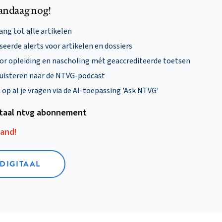
andaag nog!
ng tot alle artikelen
eerde alerts voor artikelen en dossiers
oor opleiding en nascholing mét geaccrediteerde toetsen
uisteren naar de NTVG-podcast
p al je vragen via de AI-toepassing 'Ask NTVG'
itaal ntvg abonnement
aand!
 DIGITAAL