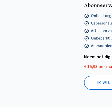
Abonneer v
Online toega
Gepersonalis
Artikelen v
Onbeperkt l
Antwoorden o
Neem het dig
€ 15,93 per m
IK WIL