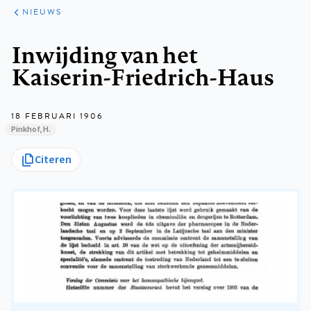
ARTIKELEN
HET
NIEUWS
KORT
Kruimelpad
Inwijding van het
Kaiserin-Friedrich-Haus
18 FEBRUARI 1906
Pinkhof, H.
Citeren