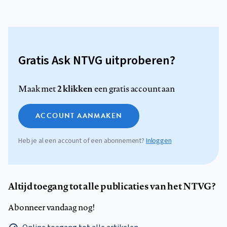
Gratis Ask NTVG uitproberen?
2 klikken
Maak met
een gratis account aan
ACCOUNT AANMAKEN
Heb je al een account of een abonnement?
Inloggen
Altijd toegang tot alle publicaties van het NTVG?
Abonneer vandaag nog!