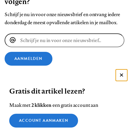
volgen?
Schrijf je nu in voor onze nieuwsbrief en ontvang iedere
donderdag de meest opvallende artikelen in je mailbox.
E-
mailadres
AANMELDEN
VOLG ONS OP
Deze site gebruikt cookies
Gratis dit artikel lezen?
Zie onze cookie policy
Volg
Volg
Volg
Volg
Volg
Volg
ACCEPTEER AANBEVOLEN INSTELLINGEN
ons
ons
2 klikken
ons
ons
ons
ons
Maak met
een gratis account aan
op
op
op
op
op
op
Contact
Colofon
Disclaimer
Privacy
About us
Functionele cookies
Footer
ACCOUNT AANMAKEN
Facebook
LinkedIn
Bluesky
Instagram
YouTube
Pinterest
Medische vragen verdienen
Sluiten
Analytische cookies