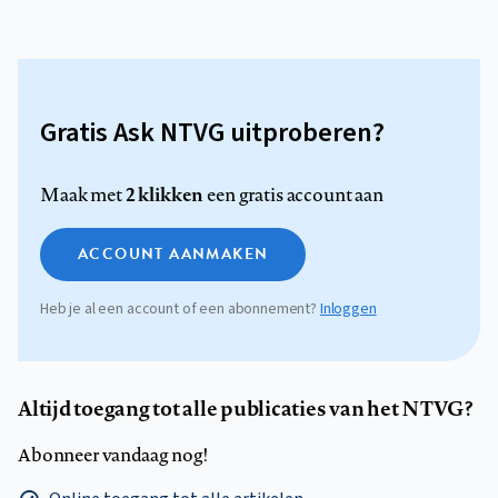
Gratis Ask NTVG uitproberen?
2 klikken
Maak met
een gratis account aan
ACCOUNT AANMAKEN
Heb je al een account of een abonnement?
Inloggen
Altijd toegang tot alle publicaties van het NTVG?
Abonneer vandaag nog!