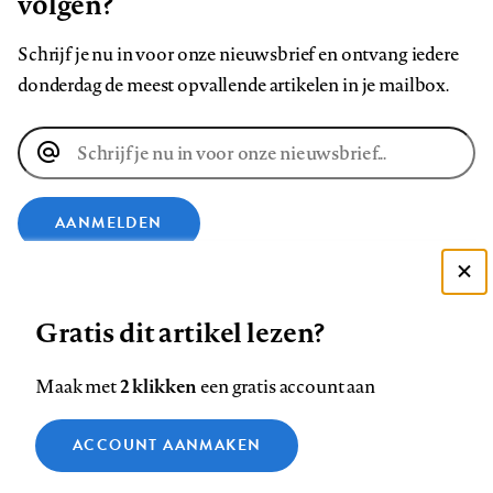
volgen?
Schrijf je nu in voor onze nieuwsbrief en ontvang iedere
donderdag de meest opvallende artikelen in je mailbox.
E-
mailadres
AANMELDEN
VOLG ONS OP
Deze site gebruikt cookies
Gratis dit artikel lezen?
Zie onze cookie policy
Volg
Volg
Volg
Volg
Volg
Volg
ACCEPTEER AANBEVOLEN INSTELLINGEN
2 klikken
Maak met
een gratis account aan
ons
ons
ons
ons
ons
ons
Functionele cookies
op
op
op
op
op
op
Contact
Colofon
Disclaimer
Privacy
About us
ACCOUNT AANMAKEN
Medische vragen verdienen
Footer
Sluiten
Facebook
LinkedIn
Bluesky
Instagram
YouTube
Pinterest
Analytische cookies
betrouwbare antwoorden