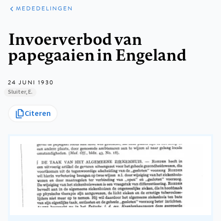
ARTIKELEN
VARIA
MEDEDELINGEN
Kruimelpad
Invoerverbod van
papegaaien in Engeland
24 JUNI 1930
Sluiter, E.
Citeren