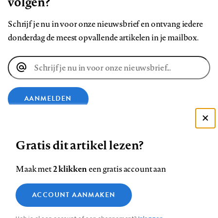
volgen?
Schrijf je nu in voor onze nieuwsbrief en ontvang iedere
donderdag de meest opvallende artikelen in je mailbox.
E-
mailadres
AANMELDEN
Deze site gebruikt cookies
VOLG ONS OP
Gratis dit artikel lezen?
Zie onze cookie policy
ACCEPTEER AANBEVOLEN INSTELLINGEN
Volg
Volg
Volg
Volg
Volg
Volg
2 klikken
Maak met
een gratis account aan
ons
ons
ons
ons
ons
ons
Functionele cookies
op
op
op
op
op
op
Contact
Colofon
Disclaimer
Privacy
About us
ACCOUNT AANMAKEN
Medische vragen verdienen
Sluiten
Footer
Analytische cookies
Facebook
LinkedIn
Bluesky
Instagram
YouTube
Pinterest
betrouwbare antwoorden