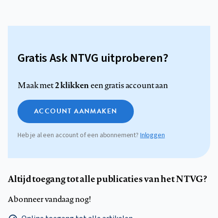
Gratis Ask NTVG uitproberen?
2 klikken
Maak met
een gratis account aan
ACCOUNT AANMAKEN
Heb je al een account of een abonnement?
Inloggen
Altijd toegang tot alle publicaties van het NTVG?
Abonneer vandaag nog!