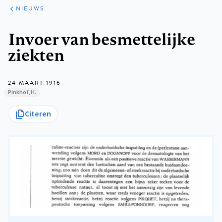
ARTIKELEN
HET
NIEUWS
KORT
Kruimelpad
Invoer van besmettelijke
ziekten
24 MAART 1916
Pinkhof, H.
Citeren