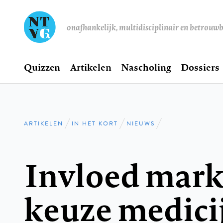
onafhankelijk, multidisciplinair en betrouw
Home
Quizzen
Artikelen
Nascholing
Dossiers
Hoofdnavigatie
ARTIKELEN
IN HET KORT
NIEUWS
Kruimelpad
Invloed mark
keuze medici