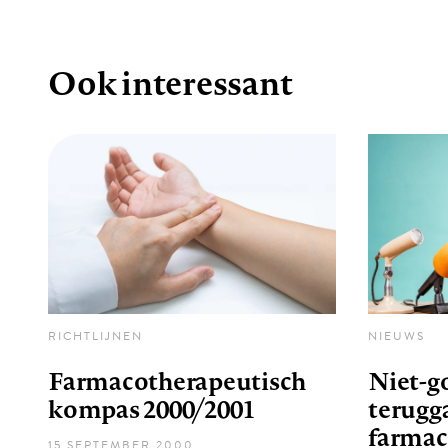
Ook interessant
RICHTLIJNEN
NIEUWS
Farmacotherapeutisch
Niet-g
kompas 2000/2001
terugg
farmac
15 SEPTEMBER 2000