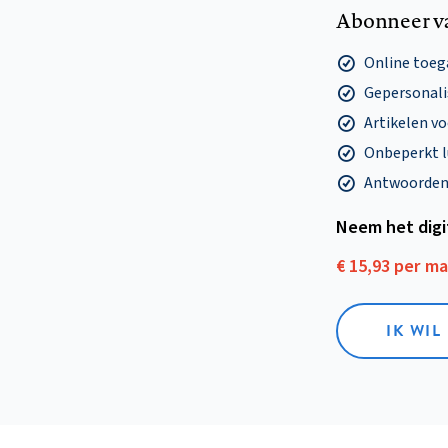
Abonneer v
Online toega
Gepersonalis
Artikelen v
Onbeperkt l
Antwoorden o
Neem het dig
€ 15,93 per m
IK WIL