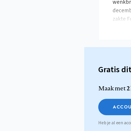
wenkbra
decembe
zakte 
Gratis di
Maak met
2
ACCOU
Heb je al een a