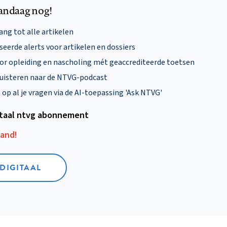
andaag nog!
ng tot alle artikelen
eerde alerts voor artikelen en dossiers
oor opleiding en nascholing mét geaccrediteerde toetsen
uisteren naar de NTVG-podcast
p al je vragen via de AI-toepassing 'Ask NTVG'
itaal ntvg abonnement
aand!
 DIGITAAL