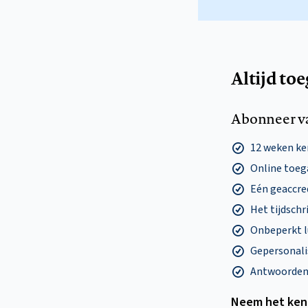
Altijd to
Abonneer v
12 weken k
Online toega
Eén geaccre
Het tijdschri
Onbeperkt l
Gepersonalis
Antwoorden o
Neem het ken