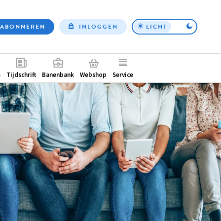
ABONNEREN
INLOGGEN
LICHT
Top
nav
ntair
s
Tijdschrift
Banenbank
Webshop
Service