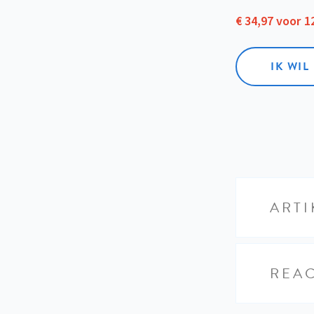
€ 34,97 voor 
IK WI
ARTI
REAC