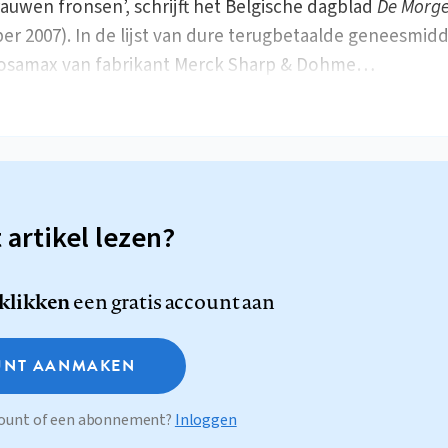
uwen fronsen’, schrijft het Belgische dagblad
De Morg
r 2007). In de lijst van dure terugbetaalde geneesmid
Fosamax van fabrikant Merck Sharp & Dohme…
t artikel lezen?
 klikken
een gratis account aan
NT AANMAKEN
ccount of een abonnement?
Inloggen