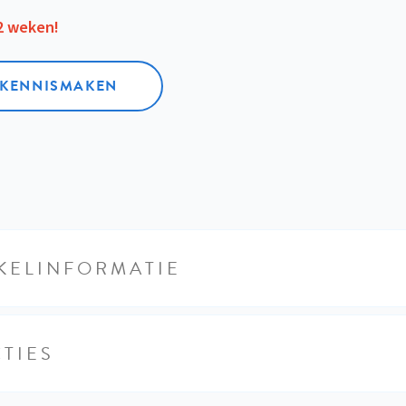
12 weken!
L KENNISMAKEN
KELINFORMATIE
TIES