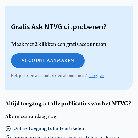
Gratis Ask NTVG uitproberen?
2 klikken
Maak met
een gratis account aan
ACCOUNT AANMAKEN
Heb je al een account of een abonnement?
Inloggen
Altijd toegang tot alle publicaties van het NTVG?
Abonneer vandaag nog!
Online toegang tot alle artikelen
Gepersonaliseerde alerts voor artikelen en dossiers