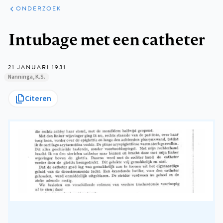
ARTIKELEN
ONDERZOEK
ONDERZOEK
Kruimelpad
Intubage met een catheter
21 JANUARI 1931
Nanninga, K.S.
Citeren