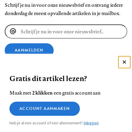
Schrijf je nu in voor onze nieuwsbrief en ontvang iedere
donderdag de meest opvallende artikelen in je mailbox.
E-
mailadres
AANMELDEN
Deze site gebruikt cookies
VOLG ONS OP
Gratis dit artikel lezen?
Zie onze cookie policy
ACCEPTEER AANBEVOLEN INSTELLINGEN
Volg
Volg
Volg
Volg
Volg
Volg
2 klikken
Maak met
een gratis account aan
ons
ons
ons
ons
ons
ons
Functionele cookies
op
op
op
op
op
op
Contact
Colofon
Disclaimer
Privacy
About us
ACCOUNT AANMAKEN
Medische vragen verdienen
Sluiten
Footer
Analytische cookies
Facebook
LinkedIn
Bluesky
Instagram
YouTube
Pinterest
betrouwbare antwoorden
Heb je al een account of een abonnement?
Inloggen
Marketing cookies
navigation
STEL ZE NU AAN ASK NTVG