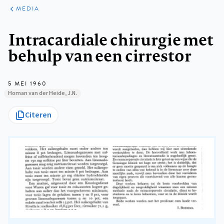
ARTIKELEN
VARIA
MEDIA
Kruimelpad
Intracardiale chirurgie met
behulp van een cirrestor
5 MEI 1960
Homan van der Heide, J.N.
Citeren