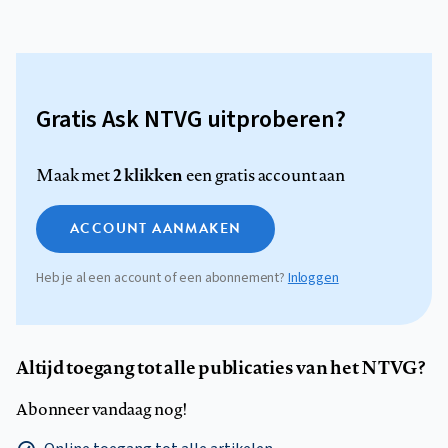
Gratis Ask NTVG uitproberen?
2 klikken
Maak met
een gratis account aan
ACCOUNT AANMAKEN
Heb je al een account of een abonnement?
Inloggen
Altijd toegang tot alle publicaties van het NTVG?
Abonneer vandaag nog!