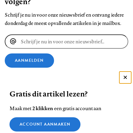
volgen?
Schrijf je nu in voor onze nieuwsbrief en ontvang iedere
donderdag de meest opvallende artikelen in je mailbox.
E-
mailadres
AANMELDEN
VOLG ONS OP
Deze site gebruikt cookies
Gratis dit artikel lezen?
Zie onze cookie policy
Volg
Volg
Volg
Volg
Volg
Volg
ACCEPTEER AANBEVOLEN INSTELLINGEN
ons
ons
2 klikken
ons
ons
ons
ons
Maak met
een gratis account aan
op
op
op
op
op
op
Contact
Colofon
Disclaimer
Privacy
About us
Functionele cookies
Footer
ACCOUNT AANMAKEN
Facebook
LinkedIn
Bluesky
Instagram
YouTube
Pinterest
Medische vragen verdienen
Sluiten
Analytische cookies