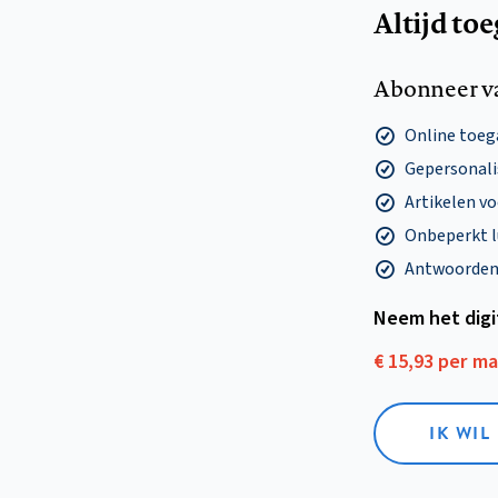
Altijd to
Abonneer v
Online toega
Gepersonalis
Artikelen v
Onbeperkt l
Antwoorden o
Neem het dig
€ 15,93 per m
IK WIL