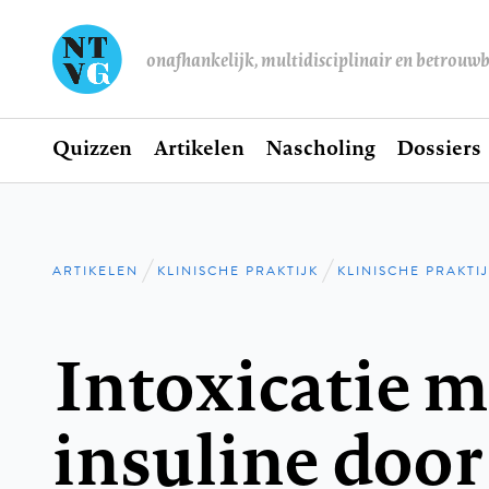
onafhankelijk, multidisciplinair en betrouw
Home
Quizzen
Artikelen
Nascholing
Dossiers
Hoofdnavigatie
ARTIKELEN
KLINISCHE PRAKTIJK
KLINISCHE PRAKTI
Kruimelpad
Intoxicatie m
insuline door