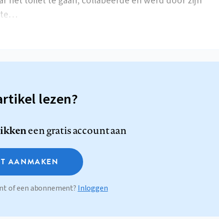
r het toilet te gaan, collabeerde en werd door zijn
ote…
artikel lezen?
likken
een gratis account aan
T AANMAKEN
ount of een abonnement?
Inloggen