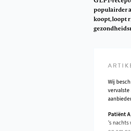
GLP1-recepto
populairder a
koopt, loopt 
gezondheidsri
ARTIK
Wij besch
vervalste
aanbieder
Patiënt A
’s nachts