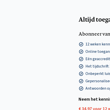
Altijd toeg
Abonneer van
12 weken ken
Online toegang
Eén geaccredit
Het tijdschrift
Onbeperkt lui
Gepersonalisee
Antwoorden op 
Neem het kenni
€ 34,97 voor 12