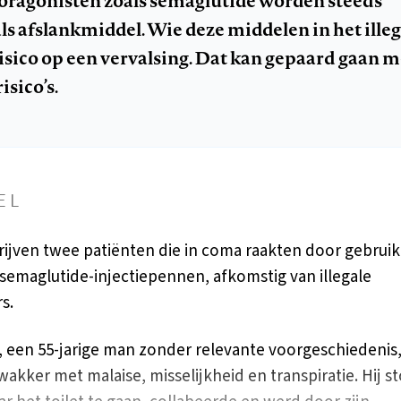
ragonisten zoals semaglutide worden steeds
ls afslankmiddel. Wie deze middelen in het illeg
risico op een vervalsing. Dat kan gepaard gaan m
sico’s.
EL
rijven twee patiënten die in coma raakten door gebruik
 semaglutide-injectiepennen, afkomstig van illegale
s.
, een 55-jarige man zonder relevante voorgeschiedenis
 wakker met malaise, misselijkheid en transpiratie. Hij s