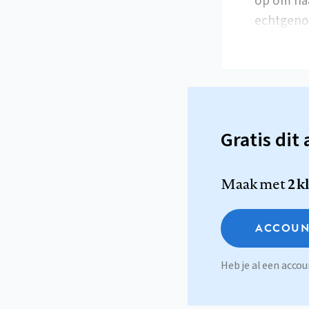
op om naa
echtgen
Gratis dit 
Maak met
2 k
ACCOUN
Heb je al een acc