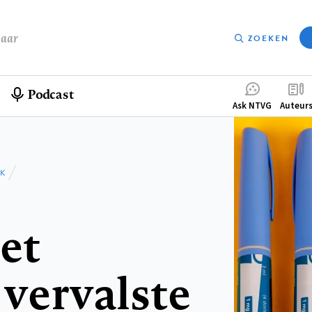
baar
ZOEKEN
Podcast
Compleme
Ask NTVG
Auteur
menu
JK
et
 vervalste