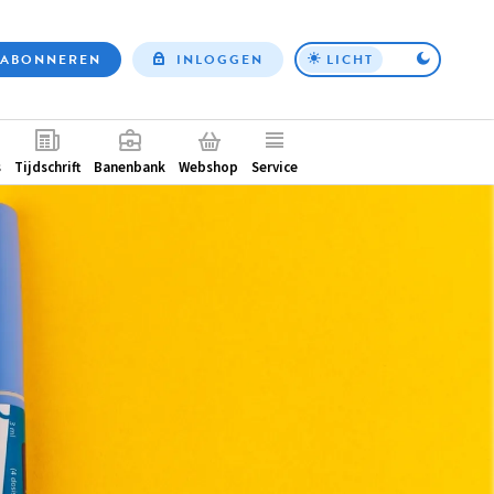
ABONNEREN
INLOGGEN
LICHT
Top
nav
ntair
s
Tijdschrift
Banenbank
Webshop
Service