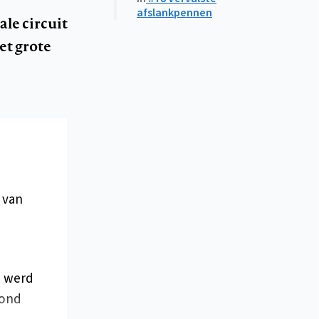
afslankpennen
ale circuit
et grote
 van
, werd
tond