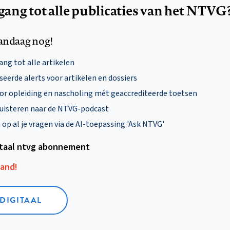
egang tot alle publicaties van het NTVG
andaag nog!
ng tot alle artikelen
eerde alerts voor artikelen en dossiers
oor opleiding en nascholing mét geaccrediteerde toetsen
uisteren naar de NTVG-podcast
p al je vragen via de AI-toepassing 'Ask NTVG'
itaal ntvg abonnement
aand!
 DIGITAAL