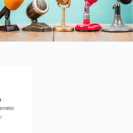
n
errein
r