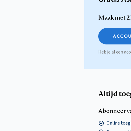
Maak met
2
ACCOU
Heb je al een a
Altijd to
Abonneer v
Online toega