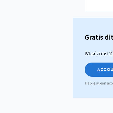
Gratis di
Maak met
2
ACCOU
Heb je al een a