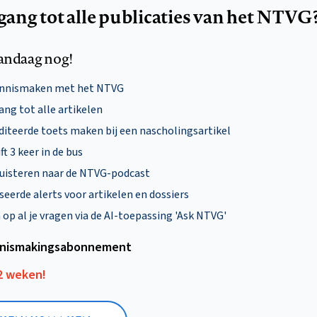
egang tot alle publicaties van het NTVG
andaag nog!
ennismaken met het NTVG
ng tot alle artikelen
diteerde toets maken bij een nascholingsartikel
ft 3 keer in de bus
uisteren naar de NTVG-podcast
eerde alerts voor artikelen en dossiers
p al je vragen via de AI-toepassing 'Ask NTVG'
nismakings­abonnement
12 weken!