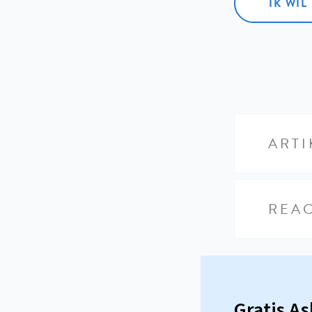
IK WI
ARTI
REAC
Gratis A