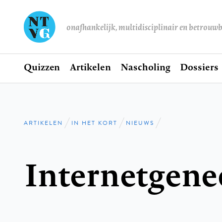
onafhankelijk, multidisciplinair en betrouw
Home
Quizzen
Artikelen
Nascholing
Dossiers
Hoofdnavigatie
ARTIKELEN
IN HET KORT
NIEUWS
Kruimelpad
Internetgen