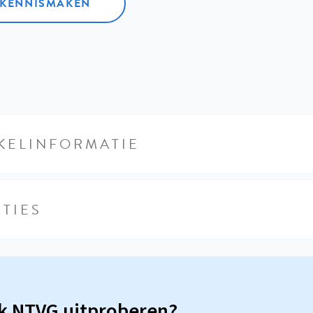
L KENNISMAKEN
KELINFORMATIE
TIES
sk NTVG uitproberen?