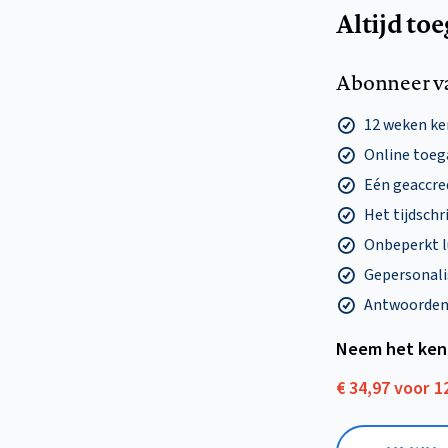
Altijd to
Abonneer v
12 weken k
Online toega
Eén geaccre
Het tijdschri
Onbeperkt l
Gepersonalis
Antwoorden o
Neem het ken
€ 34,97 voor 