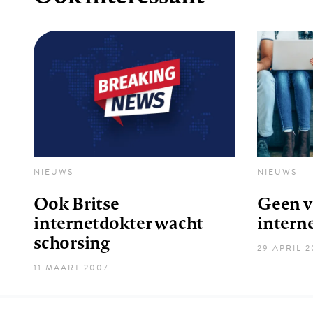
NIEUWS
NIEUWS
Ook Britse
Geen v
internetdokter wacht
intern
schorsing
29 APRIL 
11 MAART 2007