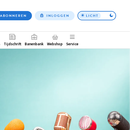
ABONNEREN
INLOGGEN
LICHT
Top
nav
ntair
s
Tijdschrift
Banenbank
Webshop
Service