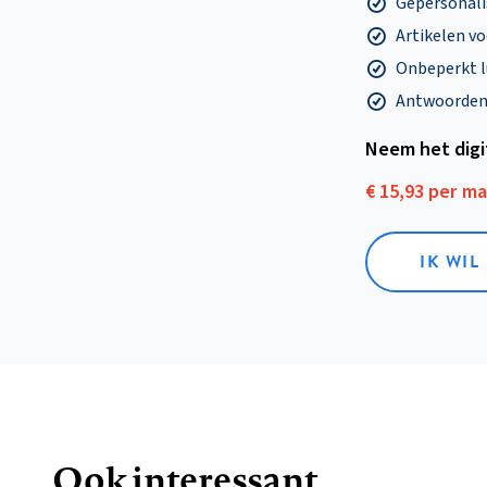
Gepersonalis
Artikelen v
Onbeperkt l
Antwoorden o
Neem het dig
€ 15,93 per m
IK WIL
Ook interessant