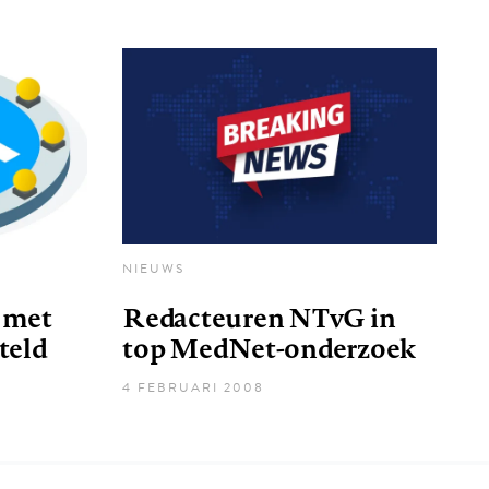
NIEUWS
 met
Redacteuren NTvG in
teld
top MedNet-onderzoek
4 FEBRUARI 2008