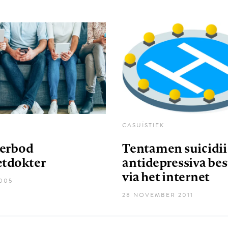
CASUÏSTIEK
erbod
Tentamen suicidii
etdokter
antidepressiva bes
via het internet
2005
28 NOVEMBER 2011