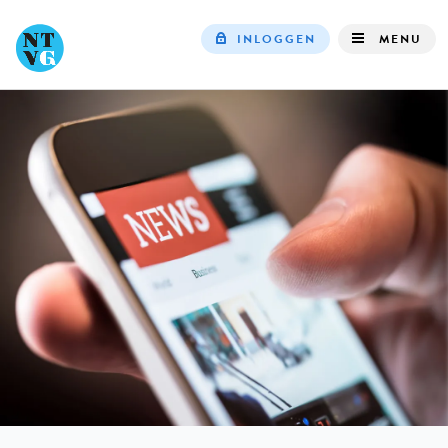
INLOGGEN
MENU
Top
navigation
IN