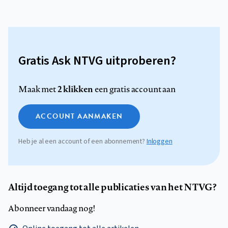
Gratis Ask NTVG uitproberen?
2 klikken
Maak met
een gratis account aan
ACCOUNT AANMAKEN
Heb je al een account of een abonnement?
Inloggen
Altijd toegang tot alle publicaties van het NTVG?
Abonneer vandaag nog!