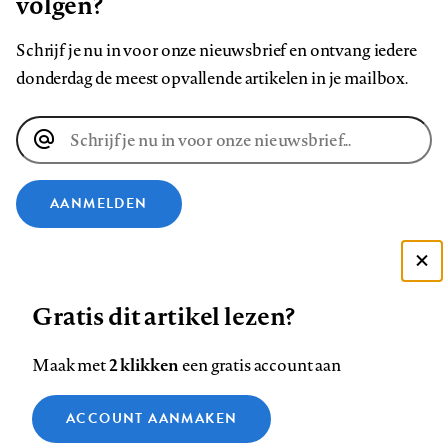
volgen?
Schrijf je nu in voor onze nieuwsbrief en ontvang iedere
donderdag de meest opvallende artikelen in je mailbox.
E-
mailadres
AANMELDEN
VOLG ONS OP
Deze site gebruikt cookies
Gratis dit artikel lezen?
Zie onze cookie policy
Volg
Volg
Volg
Volg
Volg
Volg
ACCEPTEER AANBEVOLEN INSTELLINGEN
ons
ons
2 klikken
ons
ons
ons
ons
Maak met
een gratis account aan
op
op
op
op
op
op
Contact
Colofon
Disclaimer
Privacy
About us
Functionele cookies
Footer
ACCOUNT AANMAKEN
Facebook
LinkedIn
Bluesky
Instagram
YouTube
Pinterest
Medische vragen verdienen
Sluiten
Analytische cookies