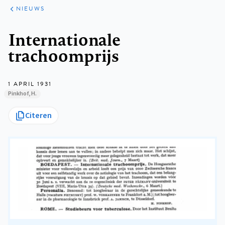
ARTIKELEN
HET
NIEUWS
KORT
Kruimelpad
Internationale
trachoomprijs
1 APRIL 1931
Pinkhof, H.
Citeren