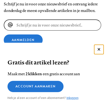
Schrijf je nu in voor onze nieuwsbrief en ontvang iedere
donderdag de meest opvallende artikelen in je mailbox.
E-
mailadres
AANMELDEN
Deze site gebruikt cookies
VOLG ONS OP
Gratis dit artikel lezen?
Zie onze cookie policy
ACCEPTEER AANBEVOLEN INSTELLINGEN
Volg
Volg
Volg
Volg
Volg
Volg
2 klikken
Maak met
een gratis account aan
ons
ons
ons
ons
ons
ons
Functionele cookies
op
op
op
op
op
op
Contact
Colofon
Disclaimer
Privacy
About us
ACCOUNT AANMAKEN
Medische vragen verdienen
Sluiten
Footer
Analytische cookies
Facebook
LinkedIn
Bluesky
Instagram
YouTube
Pinterest
betrouwbare antwoorden
Heb je al een account of een abonnement?
Inloggen
Marketing cookies
navigation
STEL ZE NU AAN ASK NTVG