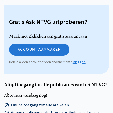
Gratis Ask NTVG uitproberen?
2 klikken
Maak met
een gratis account aan
ACCOUNT AANMAKEN
Heb je al een account of een abonnement?
Inloggen
Altijd toegang tot alle publicaties van het NTVG?
Abonneer vandaag nog!
Online toegang tot alle artikelen
Gepersonaliseerde alerts voor artikelen en dossiers