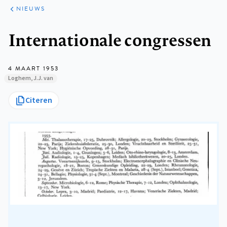
ARTIKELEN
HET
NIEUWS
KORT
Kruimelpad
Internationale congressen
4 MAART 1953
Loghem, J.J. van
Citeren