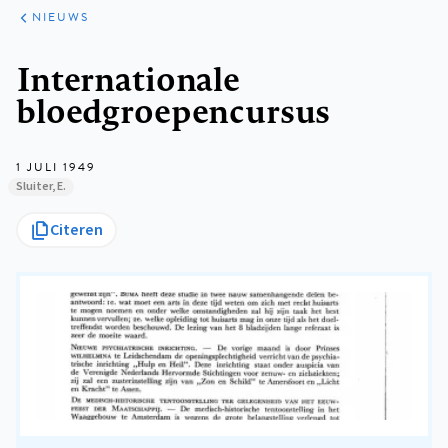
ARTIKELEN
HET
NIEUWS
KORT
Kruimelpad
Internationale
bloedgroepencursus
1 JULI 1949
Sluiter, E.
Citeren