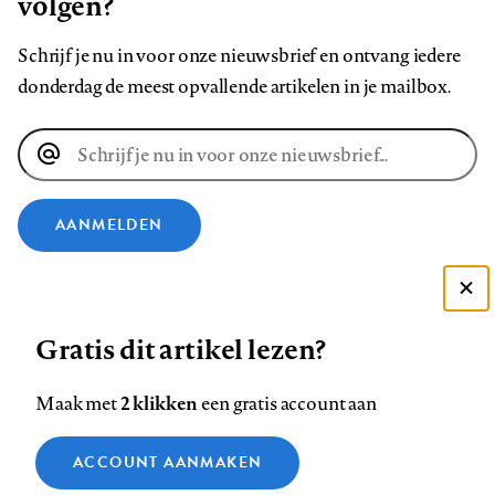
volgen?
Schrijf je nu in voor onze nieuwsbrief en ontvang iedere
donderdag de meest opvallende artikelen in je mailbox.
E-
mailadres
AANMELDEN
VOLG ONS OP
Deze site gebruikt cookies
Gratis dit artikel lezen?
Zie onze cookie policy
Volg
Volg
Volg
Volg
Volg
Volg
ACCEPTEER AANBEVOLEN INSTELLINGEN
ons
ons
2 klikken
ons
ons
ons
ons
Maak met
een gratis account aan
op
op
op
op
op
op
Contact
Colofon
Disclaimer
Privacy
About us
Functionele cookies
Footer
ACCOUNT AANMAKEN
Facebook
LinkedIn
Bluesky
Instagram
YouTube
Pinterest
Medische vragen verdienen
Sluiten
Analytische cookies