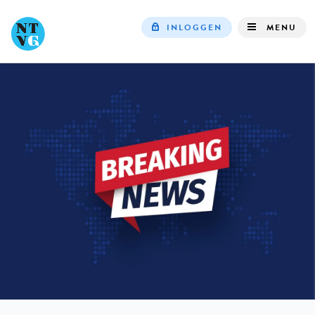
INLOGGEN
MENU
Top
navigation
IN