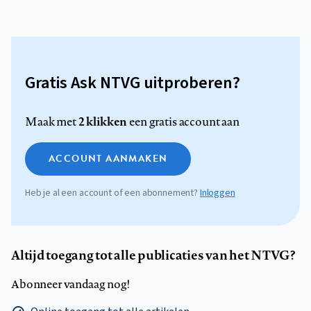
Gratis Ask NTVG uitproberen?
2 klikken
Maak met
een gratis account aan
ACCOUNT AANMAKEN
Heb je al een account of een abonnement?
Inloggen
Altijd toegang tot alle publicaties van het NTVG?
Abonneer vandaag nog!