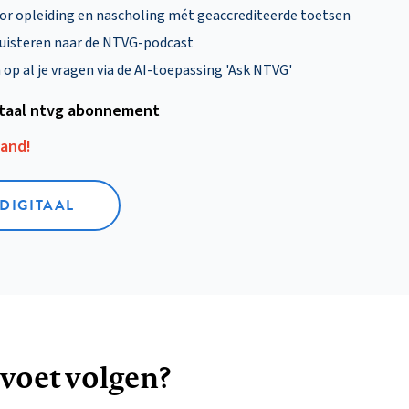
oor opleiding en nascholing mét geaccrediteerde toetsen
uisteren naar de NTVG-podcast
p al je vragen via de AI-toepassing 'Ask NTVG'
itaal ntvg abonnement
aand!
 DIGITAAL
 voet volgen?