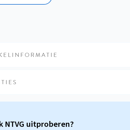
KELINFORMATIE
TIES
sk NTVG uitproberen?