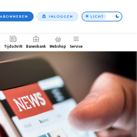
ABONNEREN
INLOGGEN
LICHT
Top
nav
ntair
s
Tijdschrift
Banenbank
Webshop
Service