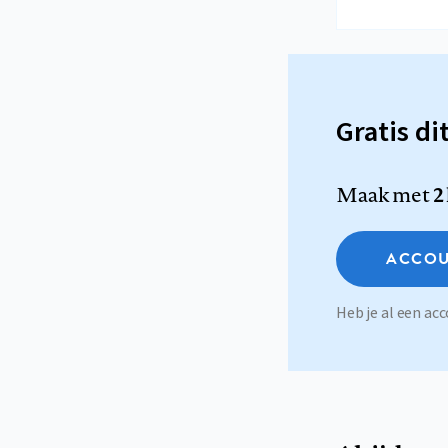
Gratis di
Maak met
2
ACCOU
Heb je al een a