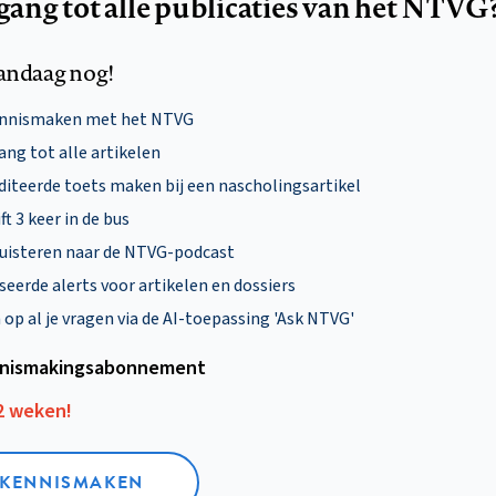
egang tot alle publicaties van het NTVG
andaag nog!
ennismaken met het NTVG
ng tot alle artikelen
diteerde toets maken bij een nascholingsartikel
ft 3 keer in de bus
uisteren naar de NTVG-podcast
eerde alerts voor artikelen en dossiers
p al je vragen via de AI-toepassing 'Ask NTVG'
nismakings­abonnement
12 weken!
L KENNISMAKEN