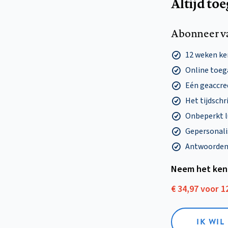
Altijd to
Abonneer v
12 weken k
Online toega
Eén geaccre
Het tijdschri
Onbeperkt l
Gepersonalis
Antwoorden o
Neem het ken
€ 34,97 voor 
IK WI