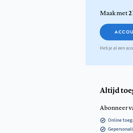
Maak met
2
ACCOU
Heb je al een a
Altijd to
Abonneer v
Online toega
Gepersonalis