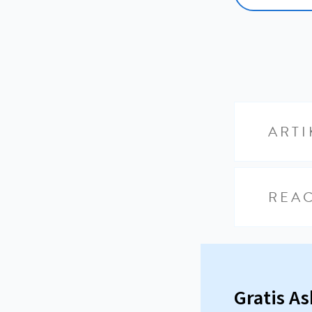
ARTI
REAC
Gratis A