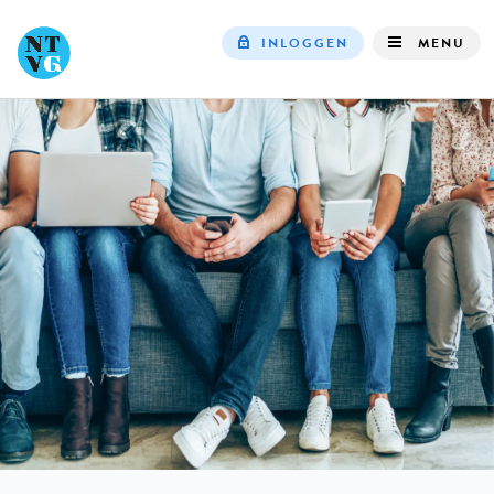
INLOGGEN
MENU
Top
navigation
IN