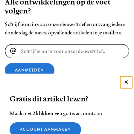
Alle ontwikkelingen op de voet
volgen?
Schrijf je nu in voor onze nieuwsbrief en ontvang iedere
donderdag de meest opvallende artikelen in je mailbox.
E-
mailadres
AANMELDEN
Deze site gebruikt cookies
VOLG ONS OP
Gratis dit artikel lezen?
Zie onze cookie policy
ACCEPTEER AANBEVOLEN INSTELLINGEN
Volg
Volg
Volg
Volg
Volg
Volg
2 klikken
Maak met
een gratis account aan
ons
ons
ons
ons
ons
ons
Functionele cookies
op
op
op
op
op
op
Contact
Colofon
Disclaimer
Privacy
About us
ACCOUNT AANMAKEN
Medische vragen verdienen
Sluiten