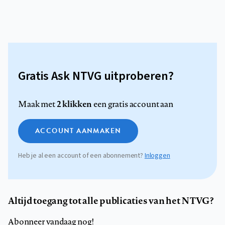
Gratis Ask NTVG uitproberen?
2 klikken
Maak met
een gratis account aan
ACCOUNT AANMAKEN
Heb je al een account of een abonnement?
Inloggen
Altijd toegang tot alle publicaties van het NTVG?
Abonneer vandaag nog!