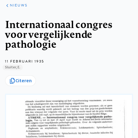
ARTIKELEN
HET
NIEUWS
KORT
Kruimelpad
Internationaal congres
voor vergelijkende
pathologie
11 FEBRUARI 1935
Sluiter, E.
Citeren