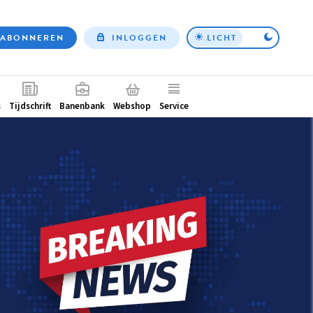
ABONNEREN
INLOGGEN
LICHT
Top
nav
ntair
s
Tijdschrift
Banenbank
Webshop
Service