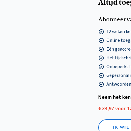
Altijd to
Abonneer v
12 weken k
Online toega
Eén geaccre
Het tijdschri
Onbeperkt l
Gepersonalis
Antwoorden o
Neem het ken
€ 34,97 voor 
IK WI