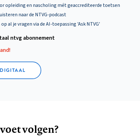
oor opleiding en nascholing mét geaccrediteerde toetsen
uisteren naar de NTVG-podcast
p al je vragen via de AI-toepassing 'Ask NTVG'
itaal ntvg abonnement
aand!
 DIGITAAL
 voet volgen?