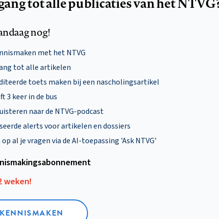
egang tot alle publicaties van het NTVG
andaag nog!
ennismaken met het NTVG
ng tot alle artikelen
diteerde toets maken bij een nascholingsartikel
ft 3 keer in de bus
uisteren naar de NTVG-podcast
eerde alerts voor artikelen en dossiers
p al je vragen via de AI-toepassing 'Ask NTVG'
nismakings­abonnement
12 weken!
L KENNISMAKEN