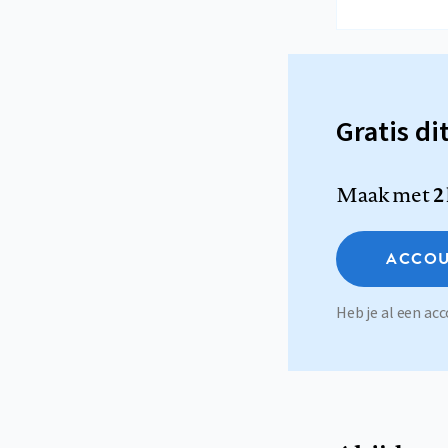
Gratis di
Maak met
2
ACCOU
Heb je al een a