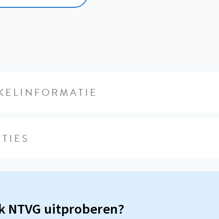
KELINFORMATIE
TIES
sk NTVG uitproberen?