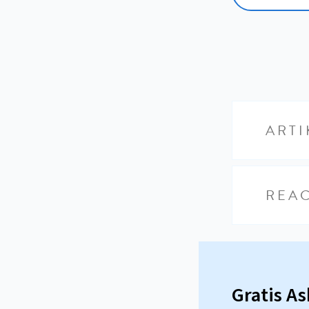
ARTI
REAC
Gratis A