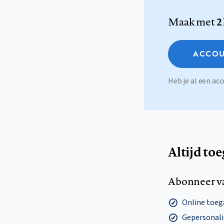
Maak met
2
ACCOU
Heb je al een a
Altijd to
Abonneer v
Online toega
Gepersonalis