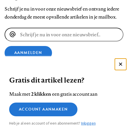
Schrijf je nu in voor onze nieuwsbrief en ontvang iedere
donderdag de meest opvallende artikelen in je mailbox.
E-
mailadres
AANMELDEN
Deze site gebruikt cookies
VOLG ONS OP
Gratis dit artikel lezen?
Zie onze cookie policy
ACCEPTEER AANBEVOLEN INSTELLINGEN
Volg
Volg
Volg
Volg
Volg
Volg
2 klikken
Maak met
een gratis account aan
ons
ons
ons
ons
ons
ons
Functionele cookies
op
op
op
op
op
op
Contact
Colofon
Disclaimer
Privacy
About us
ACCOUNT AANMAKEN
Medische vragen verdienen
Sluiten
Footer
Analytische cookies
Facebook
LinkedIn
Bluesky
Instagram
YouTube
Pinterest
betrouwbare antwoorden
Heb je al een account of een abonnement?
Inloggen
Marketing cookies