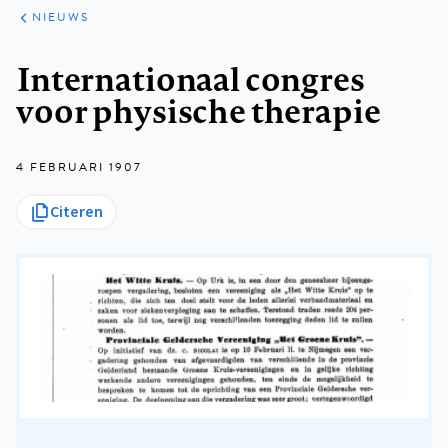
ARTIKELEN
HET
NIEUWS
KORT
Kruimelpad
Internationaal congres
voor physische therapie
4 FEBRUARI 1907
Citeren