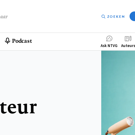
baar
ZOEKEN
Podcast
Compleme
Ask NTVG
Auteur
menu
teur