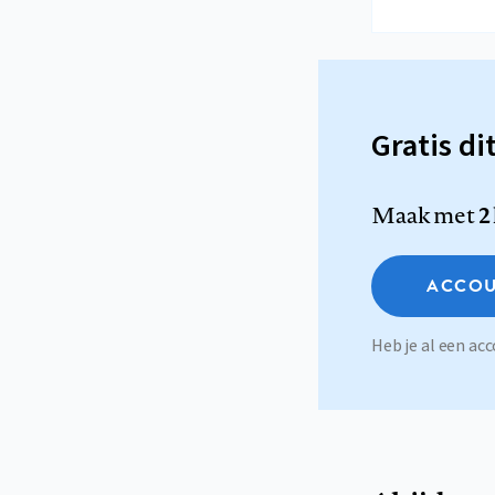
Gratis di
Maak met
2
ACCOU
Heb je al een a