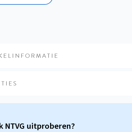
KELINFORMATIE
TIES
sk NTVG uitproberen?