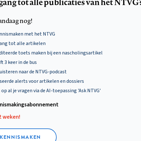
egang tot alle publicaties van het NTVG
andaag nog!
ennismaken met het NTVG
ng tot alle artikelen
diteerde toets maken bij een nascholingsartikel
ft 3 keer in de bus
uisteren naar de NTVG-podcast
eerde alerts voor artikelen en dossiers
p al je vragen via de AI-toepassing 'Ask NTVG'
nismakings­abonnement
12 weken!
L KENNISMAKEN