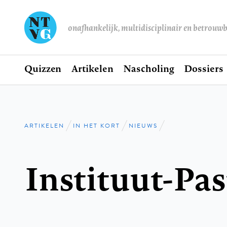
onafhankelijk, multidisciplinair en betrouw
Home
Quizzen
Artikelen
Nascholing
Dossiers
Hoofdnavigatie
ARTIKELEN
IN HET KORT
NIEUWS
Kruimelpad
Instituut-Pas