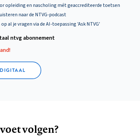
oor opleiding en nascholing mét geaccrediteerde toetsen
uisteren naar de NTVG-podcast
p al je vragen via de AI-toepassing 'Ask NTVG'
itaal ntvg abonnement
aand!
 DIGITAAL
 voet volgen?