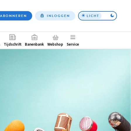
ABONNEREN
INLOGGEN
LICHT
Top
nav
ntair
s
Tijdschrift
Banenbank
Webshop
Service