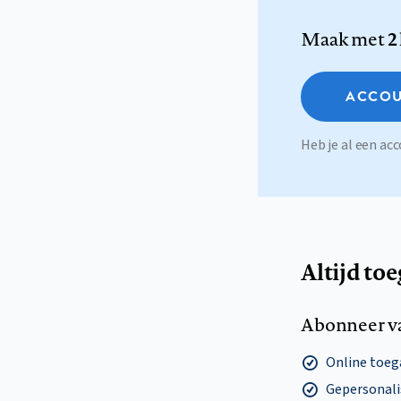
Maak met
2
ACCOU
Heb je al een a
Altijd to
Abonneer v
Online toega
Gepersonalis