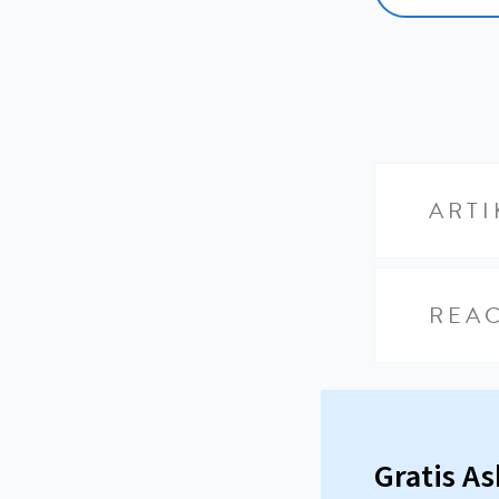
ARTI
REAC
Gratis A