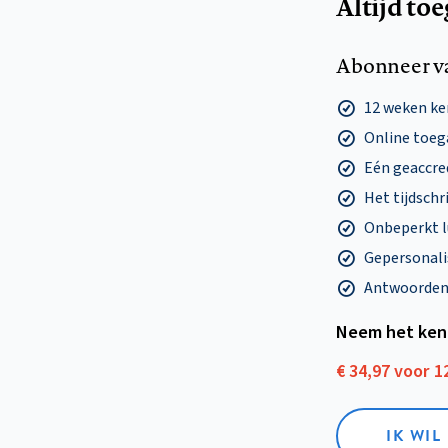
Altijd to
Abonneer v
12 weken k
Online toega
Eén geaccre
Het tijdschri
Onbeperkt l
Gepersonalis
Antwoorden o
Neem het ken
€ 34,97 voor 
IK WI