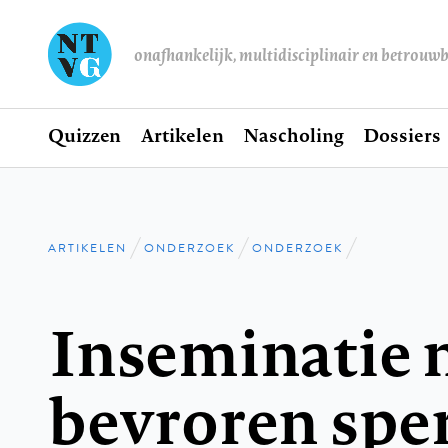
onafhankelijk, multidisciplinair en betrouw
Home
Quizzen
Artikelen
Nascholing
Dossiers
Hoofdnavigatie
ARTIKELEN
ONDERZOEK
ONDERZOEK
Kruimelpad
Inseminatie 
bevroren sp