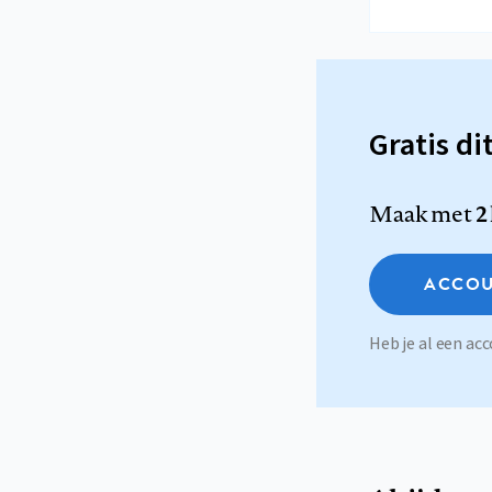
Gratis di
Maak met
2
ACCOU
Heb je al een a