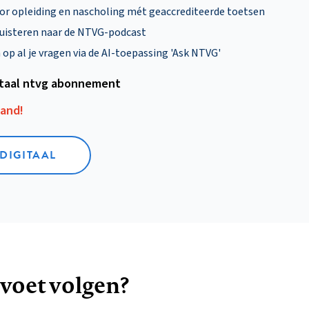
oor opleiding en nascholing mét geaccrediteerde toetsen
uisteren naar de NTVG-podcast
p al je vragen via de AI-toepassing 'Ask NTVG'
itaal ntvg abonnement
aand!
 DIGITAAL
 voet volgen?