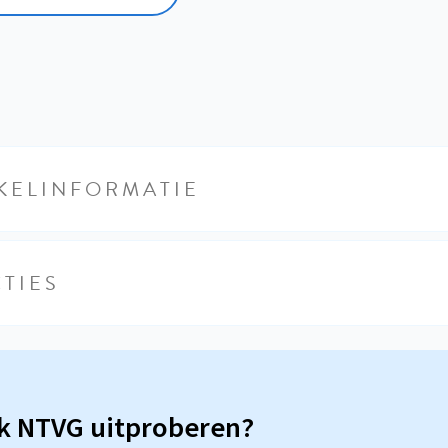
KELINFORMATIE
TIES
sk NTVG uitproberen?