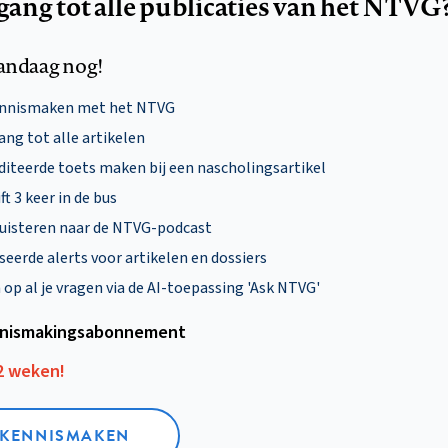
egang tot alle publicaties van het NTVG
andaag nog!
ennismaken met het NTVG
ng tot alle artikelen
diteerde toets maken bij een nascholingsartikel
ft 3 keer in de bus
uisteren naar de NTVG-podcast
eerde alerts voor artikelen en dossiers
p al je vragen via de AI-toepassing 'Ask NTVG'
nismakings­abonnement
12 weken!
L KENNISMAKEN