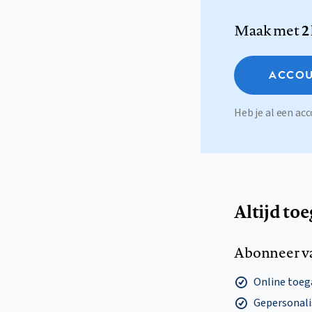
Maak met
2
ACCOU
Heb je al een a
Altijd to
Abonneer v
Online toega
Gepersonalis