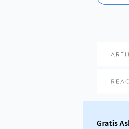
ARTI
REAC
Gratis A