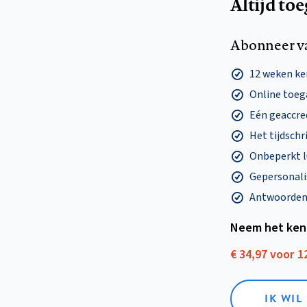
Altijd to
Abonneer v
12 weken k
Online toega
Eén geaccre
Het tijdschri
Onbeperkt l
Gepersonalis
Antwoorden o
Neem het ken
€ 34,97 voor 
IK WI