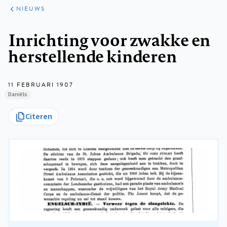
ARTIKELEN
HET
NIEUWS
KORT
Kruimelpad
Inrichting voor zwakke en
herstellende kinderen
11 FEBRUARI 1907
Daniëls
Citeren