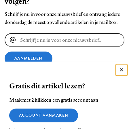
volgen?
Schrijf je nu in voor onze nieuwsbrief en ontvang iedere
donderdag de meest opvallende artikelen in je mailbox.
E-
mailadres
AANMELDEN
Deze site gebruikt cookies
VOLG ONS OP
Gratis dit artikel lezen?
Zie onze cookie policy
ACCEPTEER AANBEVOLEN INSTELLINGEN
Volg
Volg
Volg
Volg
Volg
Volg
2 klikken
Maak met
een gratis account aan
ons
ons
ons
ons
ons
ons
Functionele cookies
op
op
op
op
op
op
Contact
Colofon
Disclaimer
Privacy
About us
ACCOUNT AANMAKEN
Medische vragen verdienen
Sluiten
Footer
Analytische cookies
Facebook
LinkedIn
Bluesky
Instagram
YouTube
Pinterest
betrouwbare antwoorden