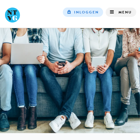
INLOGGEN
MENU
Top
navigation
IN