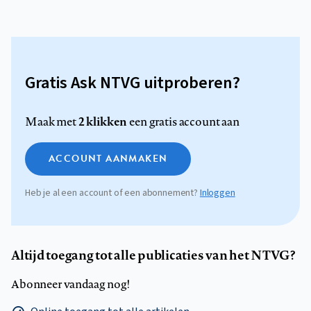
Gratis Ask NTVG uitproberen?
2 klikken
Maak met
een gratis account aan
ACCOUNT AANMAKEN
Heb je al een account of een abonnement?
Inloggen
Altijd toegang tot alle publicaties van het NTVG?
Abonneer vandaag nog!