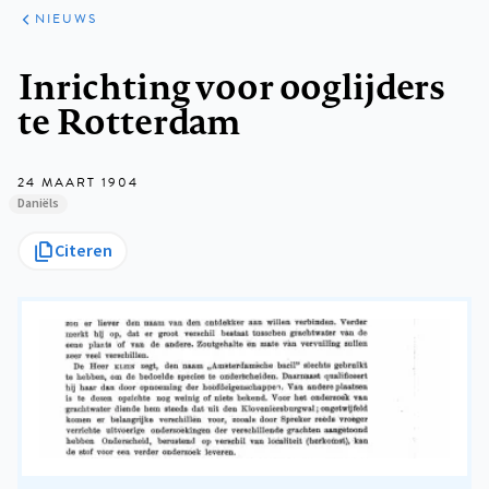
ARTIKELEN
HET
NIEUWS
KORT
Kruimelpad
Inrichting voor ooglijders
te Rotterdam
24 MAART 1904
Daniëls
Citeren