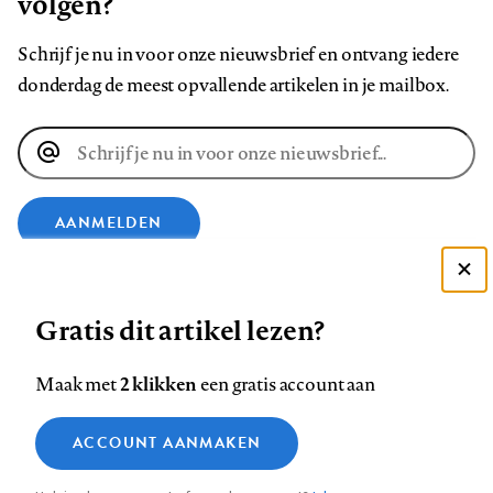
volgen?
Schrijf je nu in voor onze nieuwsbrief en ontvang iedere
donderdag de meest opvallende artikelen in je mailbox.
E-
mailadres
AANMELDEN
VOLG ONS OP
Deze site gebruikt cookies
Gratis dit artikel lezen?
Zie onze cookie policy
Volg
Volg
Volg
Volg
Volg
Volg
ACCEPTEER AANBEVOLEN INSTELLINGEN
2 klikken
Maak met
een gratis account aan
ons
ons
ons
ons
ons
ons
Functionele cookies
op
op
op
op
op
op
Contact
Colofon
Disclaimer
Privacy
About us
ACCOUNT AANMAKEN
Medische vragen verdienen
Footer
Sluiten
Analytische cookies
Facebook
LinkedIn
Bluesky
Instagram
YouTube
Pinterest
betrouwbare antwoorden