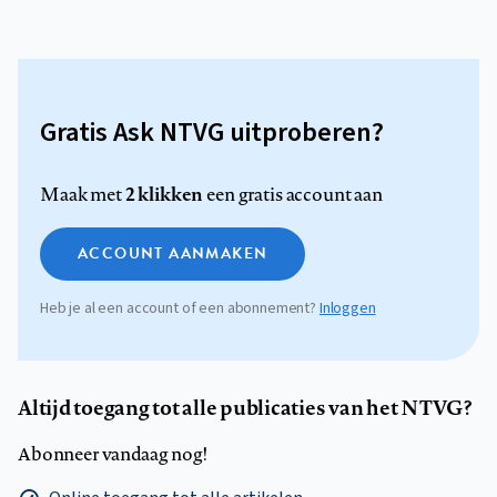
Gratis Ask NTVG uitproberen?
2 klikken
Maak met
een gratis account aan
ACCOUNT AANMAKEN
Heb je al een account of een abonnement?
Inloggen
Altijd toegang tot alle publicaties van het NTVG?
Abonneer vandaag nog!