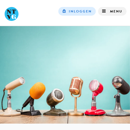
INLOGGEN
MENU
Top
navigation
IN