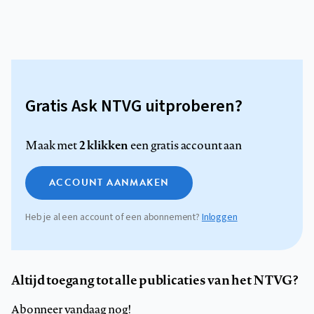
Gratis Ask NTVG uitproberen?
2 klikken
Maak met
een gratis account aan
ACCOUNT AANMAKEN
Heb je al een account of een abonnement?
Inloggen
Altijd toegang tot alle publicaties van het NTVG?
Abonneer vandaag nog!