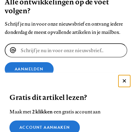
Alle ontwikkelingen op de voet
volgen?
Schrijf je nu in voor onze nieuwsbrief en ontvang iedere
donderdag de meest opvallende artikelen in je mailbox.
E-
mailadres
AANMELDEN
Deze site gebruikt cookies
VOLG ONS OP
Gratis dit artikel lezen?
Zie onze cookie policy
ACCEPTEER AANBEVOLEN INSTELLINGEN
Volg
Volg
Volg
Volg
Volg
Volg
2 klikken
Maak met
een gratis account aan
ons
ons
ons
ons
ons
ons
Functionele cookies
op
op
op
op
op
op
Contact
Colofon
Disclaimer
Privacy
About us
ACCOUNT AANMAKEN
Medische vragen verdienen
Sluiten