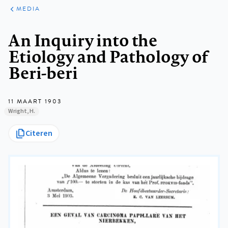
ARTIKELEN
VARIA
MEDIA
Kruimelpad
An Inquiry into the
Etiology and Pathology of
Beri-beri
11 MAART 1903
Wright, H.
Citeren