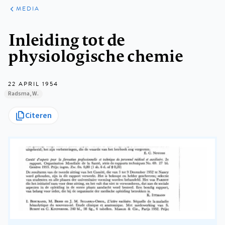
ARTIKELEN
VARIA
MEDIA
Kruimelpad
Inleiding tot de
physiologische chemie
22 APRIL 1954
Radsma, W.
Citeren