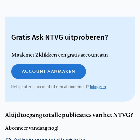
Gratis Ask NTVG uitproberen?
2 klikken
Maak met
een gratis account aan
ACCOUNT AANMAKEN
Heb je al een account of een abonnement?
Inloggen
Altijd toegang tot alle publicaties van het NTVG?
Abonneer vandaag nog!