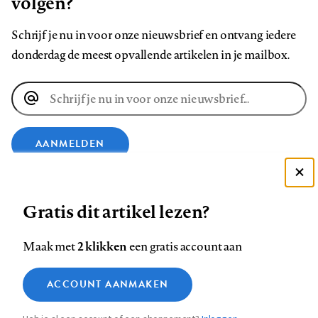
volgen?
Schrijf je nu in voor onze nieuwsbrief en ontvang iedere
donderdag de meest opvallende artikelen in je mailbox.
E-
mailadres
AANMELDEN
Deze site gebruikt cookies
VOLG ONS OP
Gratis dit artikel lezen?
Zie onze cookie policy
ACCEPTEER AANBEVOLEN INSTELLINGEN
Volg
Volg
Volg
Volg
Volg
Volg
2 klikken
Maak met
een gratis account aan
ons
ons
ons
ons
ons
ons
Functionele cookies
op
op
op
op
op
op
Contact
Colofon
Disclaimer
Privacy
About us
ACCOUNT AANMAKEN
Medische vragen verdienen
Sluiten
Footer
Analytische cookies
Facebook
LinkedIn
Bluesky
Instagram
YouTube
Pinterest
betrouwbare antwoorden