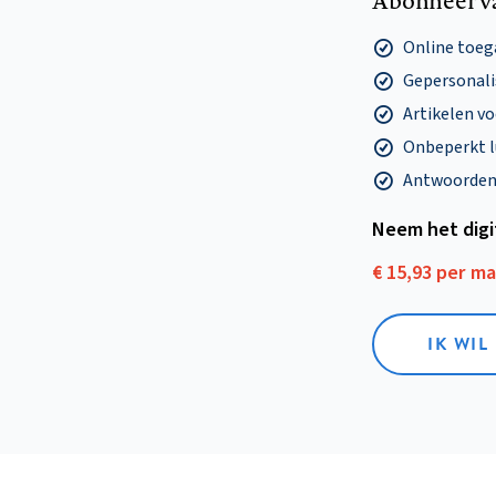
Abonneer v
Online toega
Gepersonalis
Artikelen v
Onbeperkt l
Antwoorden o
Neem het dig
€ 15,93 per m
IK WIL