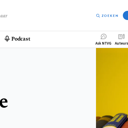
baar
ZOEKEN
Podcast
Compleme
Ask NTVG
Auteur
menu
e