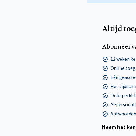
Altijd to
Abonneer v
12 weken k
Online toega
Eén geaccre
Het tijdschri
Onbeperkt l
Gepersonalis
Antwoorden o
Neem het ken