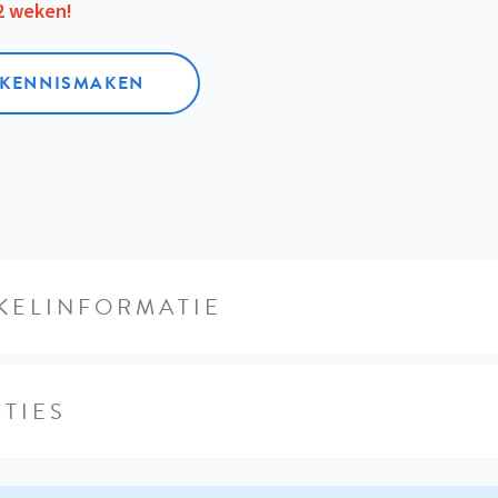
12 weken!
L KENNISMAKEN
KELINFORMATIE
TIES