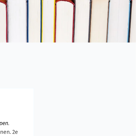
pen.
enen. 2e