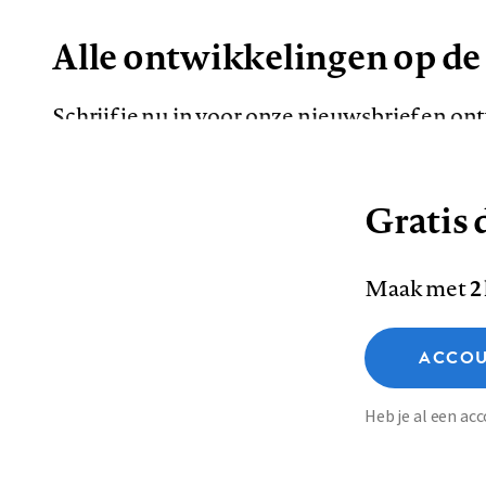
Alle ontwikkelingen op de
Schrijf je nu in voor onze nieuwsbrief en o
de meest opvallende artikelen in je mailbox.
Gratis d
E-
Maak met
2
mailadres
Functionele cookies
ACCOU
Analytische cookies
Marketing cookies
Contact
Colofon
Di
Heb je al een a
Footer
Sla voorkeuren op