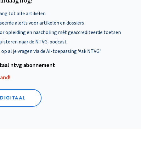
andaag nog!
ng tot alle artikelen
eerde alerts voor artikelen en dossiers
oor opleiding en nascholing mét geaccrediteerde toetsen
uisteren naar de NTVG-podcast
p al je vragen via de AI-toepassing 'Ask NTVG'
itaal ntvg abonnement
aand!
 DIGITAAL