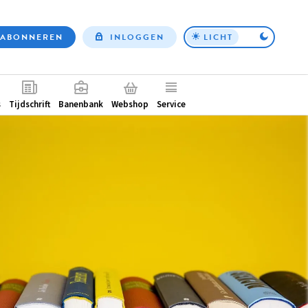
ABONNEREN
INLOGGEN
LICHT
Top
nav
ntair
s
Tijdschrift
Banenbank
Webshop
Service