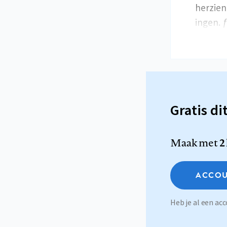
herziene
ingen. ƒ
Gratis di
Maak met
2
ACCOU
Heb je al een a