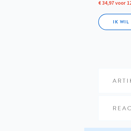
€ 34,97 voor 
IK WI
ARTI
REAC