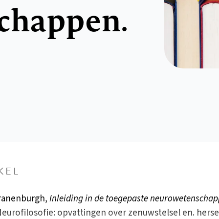
chappen.
KEL
Cranenburgh,
Inleiding in de toegepaste neurowetenschap
 Neurofilosofie: opvattingen over zenuwstelsel en. hers