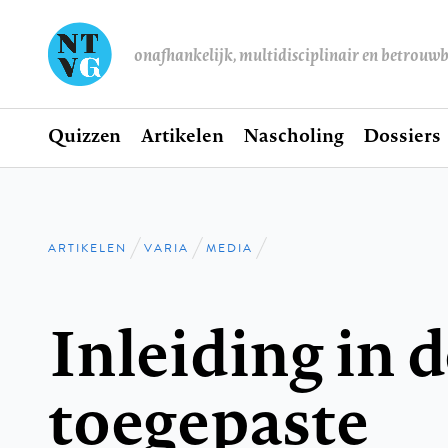
onafhankelijk, multidisciplinair en betrouw
Home
Quizzen
Artikelen
Nascholing
Dossiers
Hoofdnavigatie
ARTIKELEN
VARIA
MEDIA
Kruimelpad
Inleiding in d
toegepaste