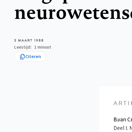
neurowetens
3 MAART 1988
Leestijd
1 minuut
Citeren
ARTI
B.van 
Deel I.