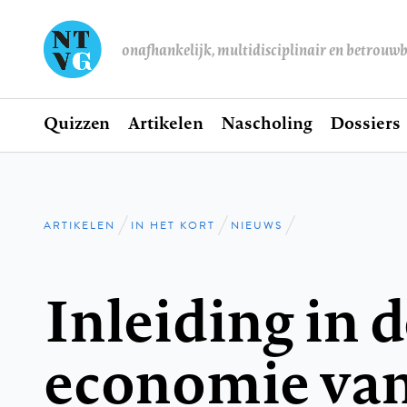
onafhankelijk, multidisciplinair en betrouw
Home
Quizzen
Artikelen
Nascholing
Dossiers
Hoofdnavigatie
ARTIKELEN
IN HET KORT
NIEUWS
Kruimelpad
Inleiding in d
economie van