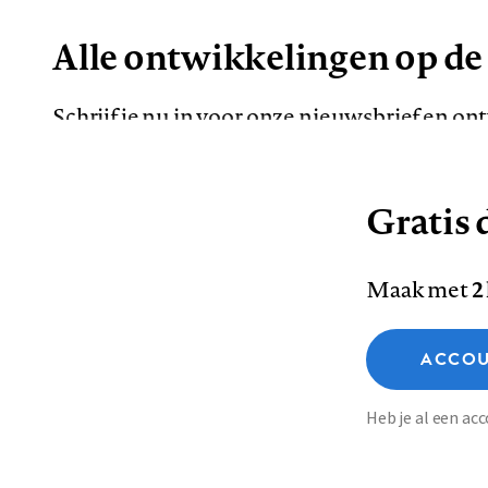
Alle ontwikkelingen op de
Schrijf je nu in voor onze nieuwsbrief en o
de meest opvallende artikelen in je mailbox.
Gratis d
E-
Maak met
2
mailadres
Functionele cookies
ACCOU
Analytische cookies
Marketing cookies
Contact
Colofon
Di
Heb je al een a
Footer
Sla voorkeuren op