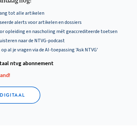
andaag nog!
ng tot alle artikelen
eerde alerts voor artikelen en dossiers
oor opleiding en nascholing mét geaccrediteerde toetsen
uisteren naar de NTVG-podcast
p al je vragen via de AI-toepassing 'Ask NTVG'
itaal ntvg abonnement
aand!
 DIGITAAL