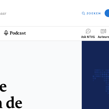
baar
ZOEKEN
Podcast
Compleme
Ask NTVG
Auteur
menu
e
 de