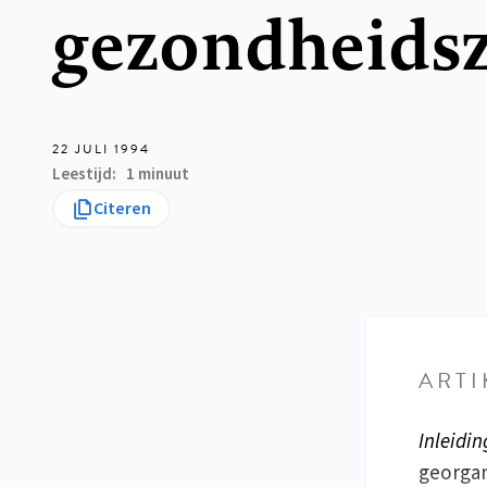
gezondheidsz
22 JULI 1994
Leestijd
1 minuut
Citeren
ARTI
Inleidi
georga