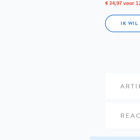
€ 34,97 voor 
IK WI
ARTI
REAC