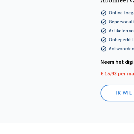
Abonneer v
Online toega
Gepersonalis
Artikelen v
Onbeperkt l
Antwoorden o
Neem het dig
€ 15,93 per m
IK WIL