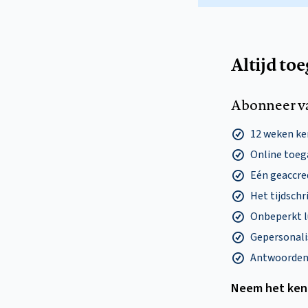
Altijd to
Abonneer v
12 weken k
Online toega
Eén geaccre
Het tijdschri
Onbeperkt l
Gepersonalis
Antwoorden o
Neem het ken