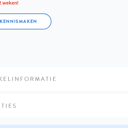
12 weken!
L KENNISMAKEN
KELINFORMATIE
TIES