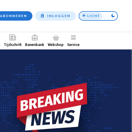
ABONNEREN
INLOGGEN
LICHT
Top
nav
ntair
s
Tijdschrift
Banenbank
Webshop
Service