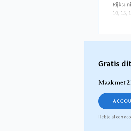
Rijksun
10, 15, 
Gratis di
Maak met
2
ACCOU
Heb je al een a